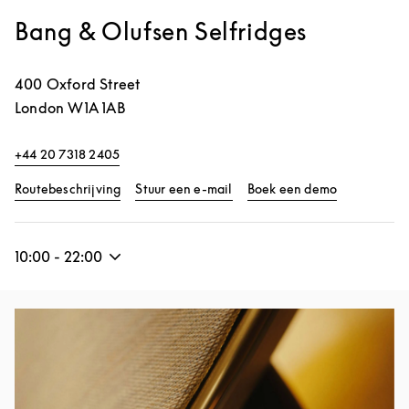
Bang & Olufsen Selfridges
400 Oxford Street
London
W1A 1AB
+44 20 7318 2405
Link Opens in New Tab
Link Opens 
Routebeschrijving
Stuur een e-mail
Boek een demo
10:00
-
22:00
Afbeelding van evenement