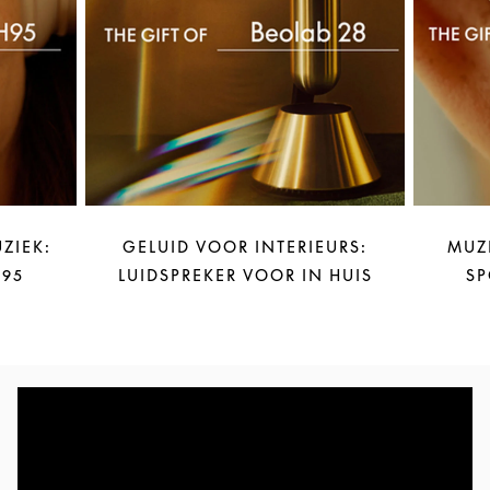
ZIEK:
GELUID VOOR INTERIEURS:
MUZ
95
LUIDSPREKER VOOR IN HUIS
SP