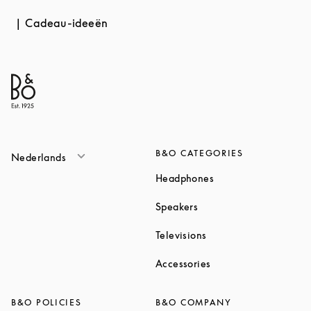
Cadeau-ideeën
B&O CATEGORIES
Nederlands
Link Opens in New T
Headphones
Link Opens in New Tab
Speakers
Link Opens in New Ta
Televisions
Link Opens in New Ta
Accessories
B&O POLICIES
B&O COMPANY