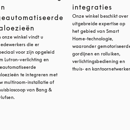
en
integraties
Onze winkel beschikt over
geautomatiseerde
uitgebreide expertise op
jaloezieën
het gebied van Smart
n onze winkel vindt u
Home-technologie,
edewerkers die er
waaronder gemotoriseerd
peciaal voor zijn opgeleid
gordijnen en rolluiken,
m Lutron-verlichting en
verlichtingsbediening en
eautomatiseerde
thuis- en kantoornetwerke
aloezieën te integreren met
w multiroom-installatie of
huisbioscoop van Bang &
lufsen.