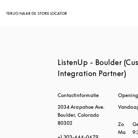
TERUG NAAR DE STORE LOCATOR
ListenUp - Boulder (Cu
Integration Partner)
Contactinformatie
Opening
2034 Arapahoe Ave.
Vandaag
Boulder
,
Colorado
80302
Dag van
Zo
Ge
Ma
9:
+1 303-444-0479