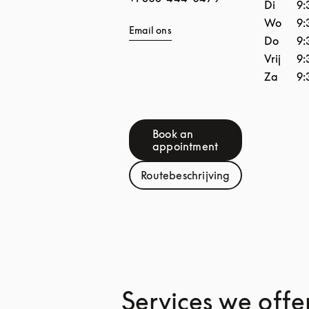
Di
9:
Wo
9:
Email ons
Do
9:
Vrij
9:
Za
9:
Book an
Link Opens in New Tab
appointment
Routebeschrijving
Link Opens in New Tab
Services we offe