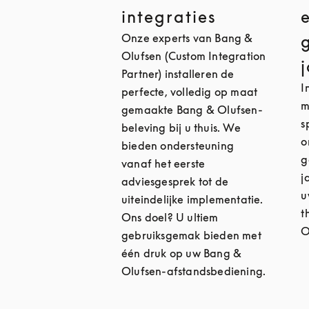
integraties
Onze experts van Bang &
Olufsen (Custom Integration
Partner) installeren de
I
perfecte, volledig op maat
m
gemaakte Bang & Olufsen-
s
beleving bij u thuis. We
o
bieden ondersteuning
g
vanaf het eerste
j
adviesgesprek tot de
u
uiteindelijke implementatie.
t
Ons doel? U ultiem
O
gebruiksgemak bieden met
één druk op uw Bang &
Olufsen-afstandsbediening.