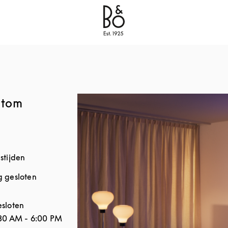
Bang & Olufsen - Exist to Create
Link Opens in New
stom
stijden
 gesloten
 de week
Openingstijden
sloten
30 AM
-
6:00 PM