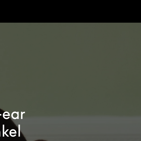
-ear
kel