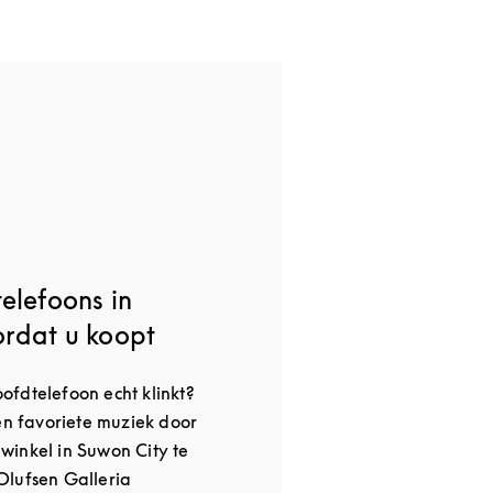
elefoons in
ordat u koopt
fdtelefoon echt klinkt?
gen favoriete muziek door
inkel in Suwon City te
Olufsen Galleria