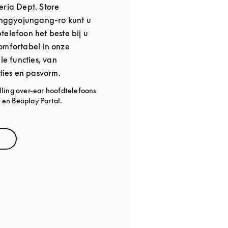
eria Dept. Store
ggyojungang-ro kunt u
telefoon het beste bij u
omfortabel in onze
le functies, van
pties en pasvorm.
lling over-ear hoofdtelefoons
en Beoplay Portal.
ns in New Tab