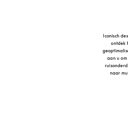
Iconisch de
ontdek 
geoptimalis
aan u om t
ruisonderd
naar muz