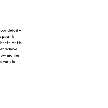
oor detail –
 paar is
eeft. Het is
met actieve
p uw manier
favoriete