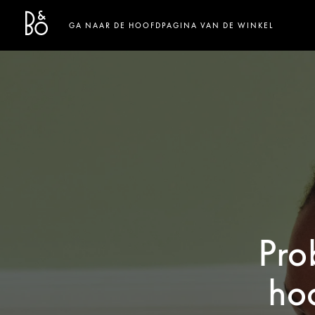
Bang & Olufsen - Exist to Create
Link Opens in New Tab
GA NAAR DE HOOFDPAGINA VAN DE WINKEL
Pro
ho