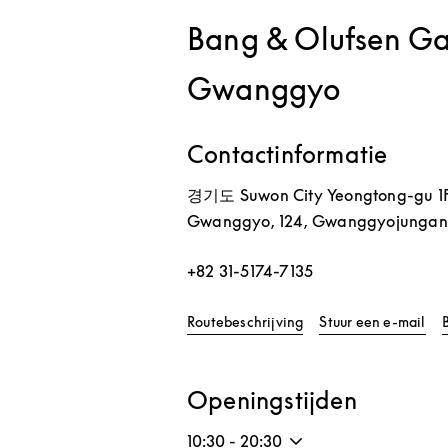
Bang & Olufsen Ga
Gwanggyo
Contactinformatie
경기도
Suwon City
Yeongtong-gu
1
Gwanggyo, 124, Gwanggyojungan
+82 31-5174-7135
Link Opens in New Ta
Routebeschrijving
Stuur een e-mail
Openingstijden
10:30
-
20:30