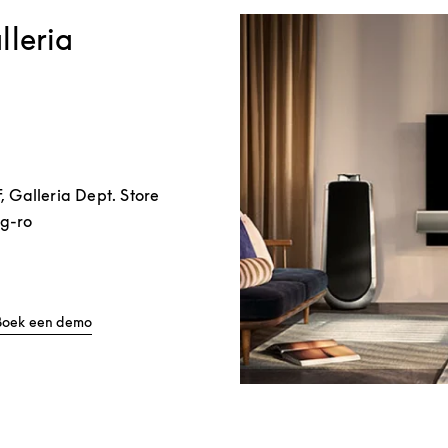
lleria
F, Galleria Dept. Store
g-ro
b
Link Opens in New Tab
Boek een demo