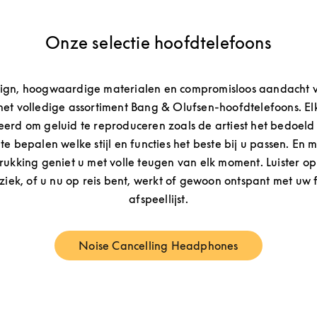
Onze selectie hoofdtelefoons
sign, hoogwaardige materialen en compromisloos aandacht v
het volledige assortiment Bang & Olufsen-hoofdtelefoons. Elk
eerd om geluid te reproduceren zoals de artiest het bedoeld h
e bepalen welke stijl en functies het beste bij u passen. En 
rukking geniet u met volle teugen van elk moment. Luister o
iek, of u nu op reis bent, werkt of gewoon ontspant met uw 
afspeellijst.
Noise Cancelling Headphones
Link Opens in New Tab