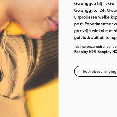
Gwanggyo bij 1F, Gall
Gwanggyo, 124, Gwan
uitproberen welke kop
past. Experimenteer c
gastvrije winkel met al
geluidskwaliteit tot o
Test nu onze noise-cance
Beoplay H95, Beoplay HX 
Routebeschrijving
Link Ope