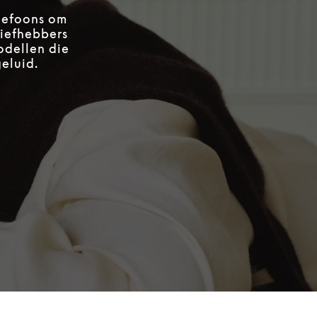
elefoons om
liefhebbers
odellen die
geluid.