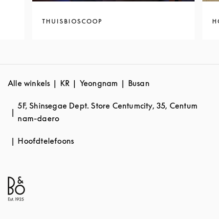
THUISBIOSCOOP
H
Alle winkels
KR
Yeongnam
Busan
5F, Shinsegae Dept. Store Centumcity, 35, Centum
nam-daero
Hoofdtelefoons