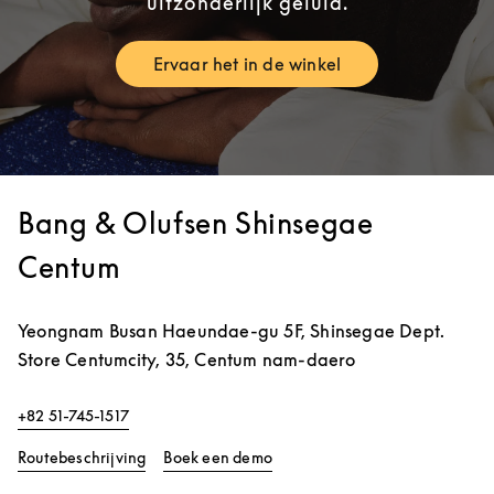
uitzonderlijk geluid.
Ervaar het in de winkel
Link Opens in New Tab
Bang & Olufsen Shinsegae
Centum
Yeongnam
Busan
Haeundae-gu
5F, Shinsegae Dept.
Store Centumcity, 35, Centum nam-daero
+82 51-745-1517
Link Opens in New Tab
Link Opens in New Tab
Routebeschrijving
Boek een demo