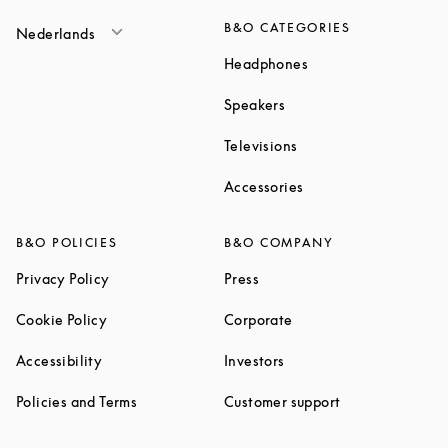
B&O CATEGORIES
Nederlands
Link Opens in New T
Headphones
Link Opens in New Tab
Speakers
Link Opens in New Ta
Televisions
Link Opens in New Ta
Accessories
B&O POLICIES
B&O COMPANY
Link Opens in New Tab
Link Opens in New Tab
Privacy Policy
Press
Link Opens in New Tab
Link Opens in New Tab
Cookie Policy
Corporate
Link Opens in New Tab
Link Opens in New Tab
Accessibility
Investors
Link Opens in New Tab
Link Opens in 
Policies and Terms
Customer support