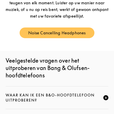
teugen van elk moment. Luister op uw manier naar
muziek, of u nu op reis bent, werkt of gewoon ontspant
met uw favoriete afspeellijst.
Noise Cancelling Headphones
Link Opens in New Tab
Veelgestelde vragen over het
uitproberen van Bang & Olufsen-
hoofdtelefoons
WAAR KAN IK EEN B&O-HOOFDTELEFOON
KLIK HIER OM DEZE BESCHRIJVING UIT TE VOUWEN
UITPROBEREN?