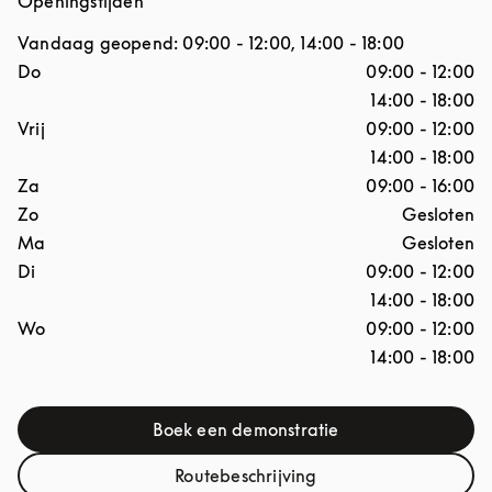
Openingstijden
Vandaag geopend:
09:00
-
12:00
,
14:00
-
18:00
Dag van de week
Openingstijden
Do
09:00
-
12:00
14:00
-
18:00
Vrij
09:00
-
12:00
14:00
-
18:00
Za
09:00
-
16:00
Zo
Gesloten
Ma
Gesloten
Di
09:00
-
12:00
14:00
-
18:00
Wo
09:00
-
12:00
14:00
-
18:00
Boek een demonstratie
Link Opens in New Tab
Routebeschrijving
Link Opens in New Tab