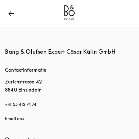
Bang & Olufsen - Exist to Create
Link Opens in New
Bang & Olufsen Expert Cäsar Kälin GmbH
Contactinformatie
Zürichstrasse 42
8840
Einsiedeln
+41 55 412 74 74
Email ons