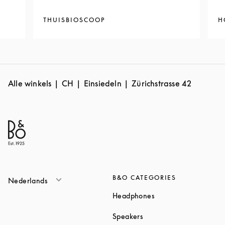
THUISBIOSCOOP
H
Alle winkels
CH
Einsiedeln
Zürichstrasse 42
B&O CATEGORIES
Nederlands
Link Opens in New T
Headphones
Link Opens in New Tab
Speakers