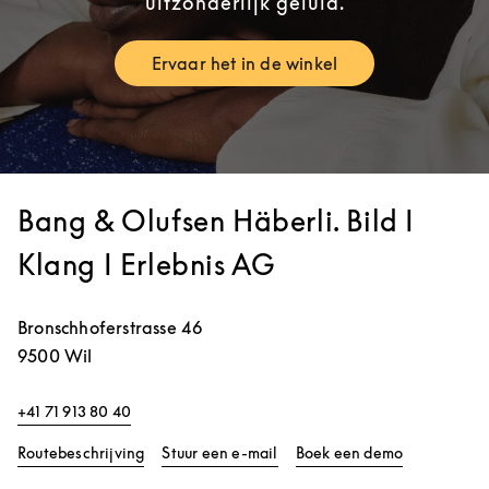
uitzonderlijk geluid.
Ervaar het in de winkel
Link Opens in New Tab
Bang & Olufsen Häberli. Bild I
Klang I Erlebnis AG
Bronschhoferstrasse 46
9500
Wil
+41 71 913 80 40
Link Opens in New Tab
Link Opens 
Routebeschrijving
Stuur een e-mail
Boek een demo