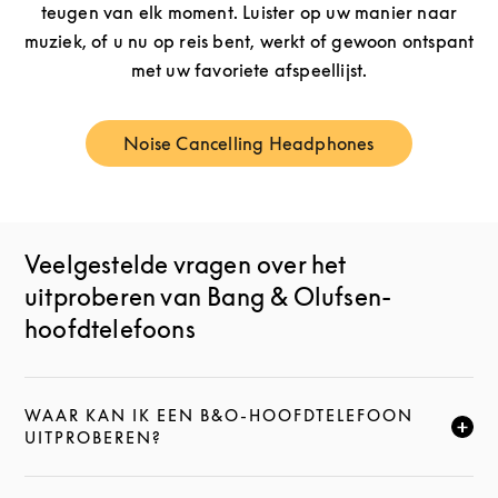
teugen van elk moment. Luister op uw manier naar
muziek, of u nu op reis bent, werkt of gewoon ontspant
met uw favoriete afspeellijst.
Noise Cancelling Headphones
Link Opens in New Tab
Veelgestelde vragen over het
uitproberen van Bang & Olufsen-
hoofdtelefoons
WAAR KAN IK EEN B&O-HOOFDTELEFOON
KLIK HIER OM DEZE BESCHRIJVING UIT TE VOUWEN
UITPROBEREN?