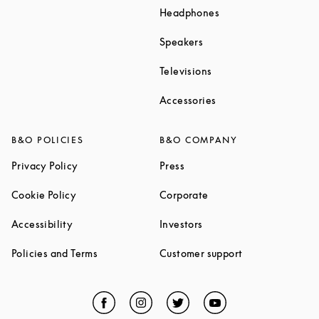
Link Opens in New T
Headphones
Link Opens in New Tab
Speakers
Link Opens in New Ta
Televisions
Link Opens in New Ta
Accessories
B&O POLICIES
B&O COMPANY
Link Opens in New Tab
Link Opens in New Tab
Privacy Policy
Press
Link Opens in New Tab
Link Opens in New Tab
Cookie Policy
Corporate
Link Opens in New Tab
Link Opens in New Tab
Accessibility
Investors
Link Opens in New Tab
Link Opens in 
Policies and Terms
Customer support
Facebook
Link Opens in New Tab
Instagram
Link Opens in New Tab
Twitter
Link Opens in New Tab
YouTube
Link Opens in Ne