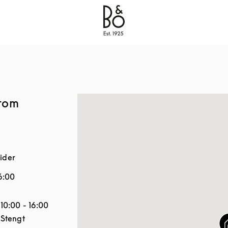
Bang & Olufsen - Exist to Create
Link Opens in New
tom
ider
6:00
Åpningstider
10:00
-
16:00
Stengt