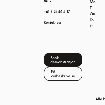
6017
Ma.
Ti.
+61 8 9446 5117
On.
To.
Kontakt oss
Fr.
Book
Link Opens in New Tab
demonstrasjon
Få
Link Opens in New Tab
veibeskrivelse
Alle 