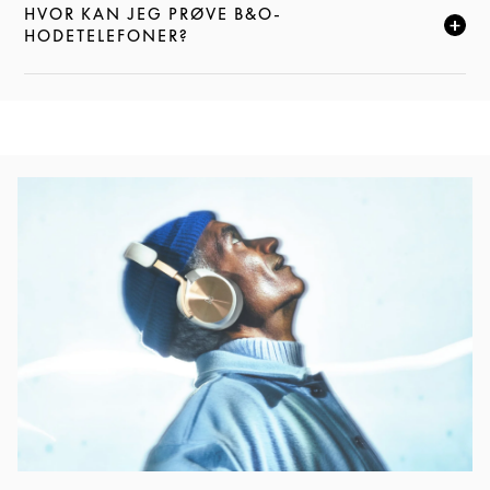
HVOR KAN JEG PRØVE B&O-
KLIKK FOR Å UTVIDE DENNE BESKRIVELSEN, OG FOR
HODETELEFONER?
Bilde av arrangement