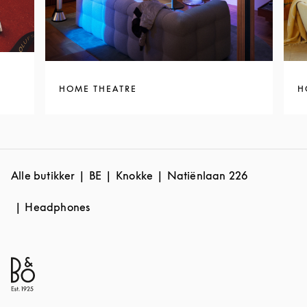
HOME THEATRE
H
Alle butikker
BE
Knokke
Natiënlaan 226
Headphones