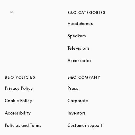
B&O CATEGORIES
Link Opens in New T
Headphones
Link Opens in New Tab
Speakers
Link Opens in New Ta
Televisions
Link Opens in New Ta
Accessories
B&O POLICIES
B&O COMPANY
Link Opens in New Tab
Link Opens in New Tab
Privacy Policy
Press
Link Opens in New Tab
Link Opens in New Tab
Cookie Policy
Corporate
Link Opens in New Tab
Link Opens in New Tab
Accessibility
Investors
Link Opens in New Tab
Link Opens in 
Policies and Terms
Customer support