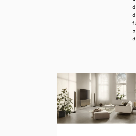
d
d
f
p
d