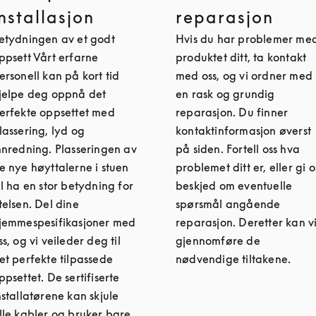
installasjon
reparasjon
etydningen av et godt
Hvis du har problemer me
ppsett Vårt erfarne
produktet ditt, ta kontakt
ersonell kan på kort tid
med oss, og vi ordner med
jelpe deg oppnå det
en rask og grundig
erfekte oppsettet med
reparasjon. Du finner
lassering, lyd og
kontaktinformasjon øverst
nnredning. Plasseringen av
på siden. Fortell oss hva
e nye høyttalerne i stuen
problemet ditt er, eller gi o
il ha en stor betydning for
beskjed om eventuelle
telsen. Del dine
spørsmål angående
jemmespesifikasjoner med
reparasjon. Deretter kan v
ss, og vi veileder deg til
gjennomføre de
et perfekte tilpassede
nødvendige tiltakene.
ppsettet. De sertifiserte
nstallatørene kan skjule
lle kabler og bruker bare