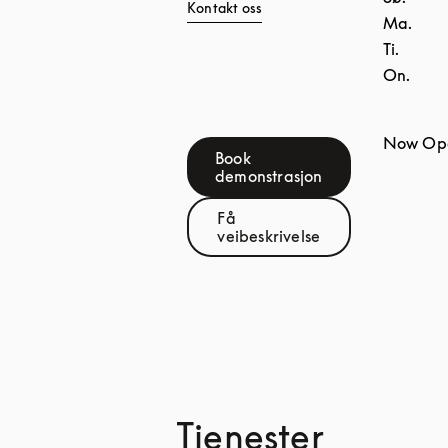
Kontakt oss
Ma.
Ti.
On.
Now Op
Book
Link Opens in New Tab
demonstrasjon
Få
Link Opens in New Tab
veibeskrivelse
Tjenester