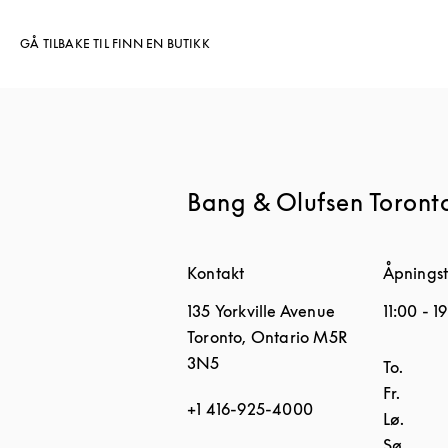
GÅ TILBAKE TIL FINN EN BUTIKK
Bang & Olufsen Toront
Kontakt
Åpningst
135 Yorkville Avenue
11:00
-
1
Toronto
,
Ontario
M5R
3N5
Ukedag
To.
Fr.
+1 416-925-4000
Lø.
Sø.