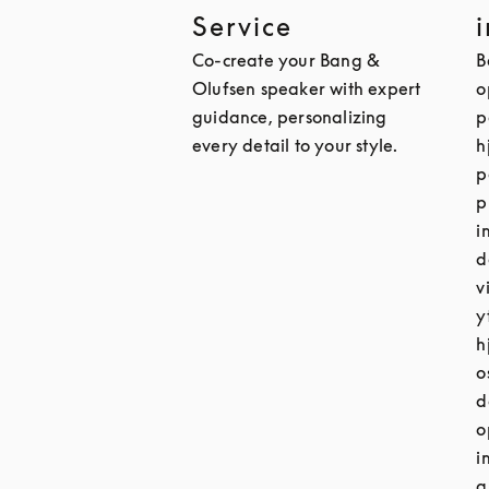
Service
Co-create your Bang &
B
Olufsen speaker with expert
o
guidance, personalizing
p
every detail to your style.
h
p
p
i
d
v
y
h
o
d
o
i
a