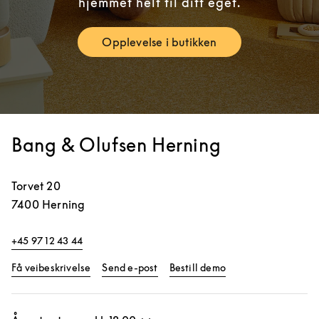
hjemmet helt til ditt eget.
Opplevelse i butikken
Link Opens in New Tab
Bang & Olufsen Herning
Torvet 20
7400
Herning
+45 97 12 43 44
Link Opens in New Tab
Link Opens in New 
Få veibeskrivelse
Send e-post
Bestill demo