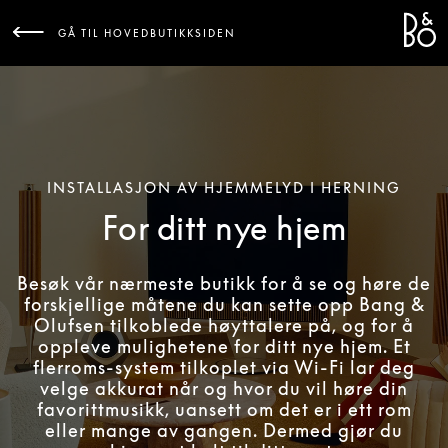
Bang 
L
GÅ TIL HOVEDBUTIKKSIDEN
INSTALLASJON AV HJEMMELYD I HERNING
For ditt nye hjem
Besøk vår nærmeste butikk for å se og høre de
forskjellige måtene du kan sette opp Bang &
Olufsen tilkoblede høyttalere på, og for å
oppleve mulighetene for ditt nye hjem. Et
flerroms-system tilkoplet via Wi-Fi lar deg
velge akkurat når og hvor du vil høre din
favorittmusikk, uansett om det er i ett rom
eller mange av gangen. Dermed gjør du