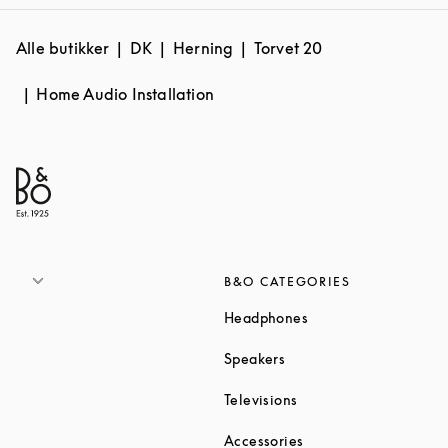
Alle butikker
DK
Herning
Torvet 20
Home Audio Installation
B&O CATEGORIES
Link Opens in New T
Headphones
Link Opens in New Tab
Speakers
Link Opens in New Ta
Televisions
Link Opens in New Ta
Accessories