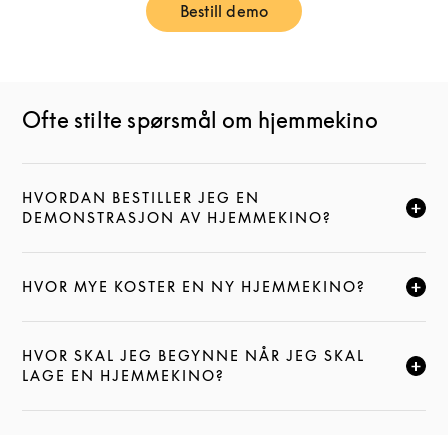
Bestill demo
Link Opens in New Tab
Ofte stilte spørsmål om hjemmekino
HVORDAN BESTILLER JEG EN
KLIKK FOR Å UTVIDE DENNE BESKRIVELSEN, OG FOR
DEMONSTRASJON AV HJEMMEKINO?
HVOR MYE KOSTER EN NY HJEMMEKINO?
KLIKK FOR Å UTVIDE DENNE BESKRIVELSEN, OG FOR
HVOR SKAL JEG BEGYNNE NÅR JEG SKAL
KLIKK FOR Å UTVIDE DENNE BESKRIVELSEN, OG FOR
LAGE EN HJEMMEKINO?