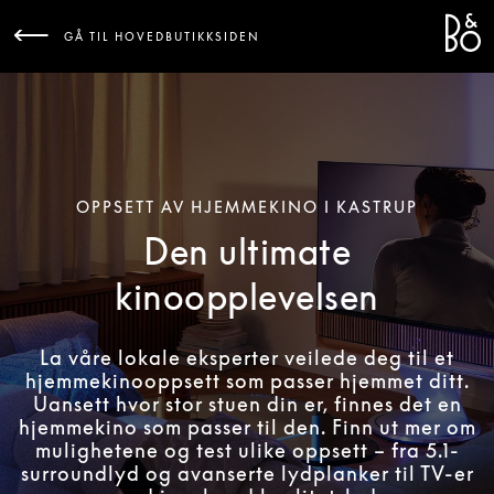
Bang 
L
GÅ TIL HOVEDBUTIKKSIDEN
OPPSETT AV HJEMMEKINO I KASTRUP
Den ultimate
kinoopplevelsen
La våre lokale eksperter veilede deg til et
hjemmekinooppsett som passer hjemmet ditt.
Uansett hvor stor stuen din er, finnes det en
hjemmekino som passer til den. Finn ut mer om
mulighetene og test ulike oppsett – fra 5.1-
surroundlyd og avanserte lydplanker til TV-er