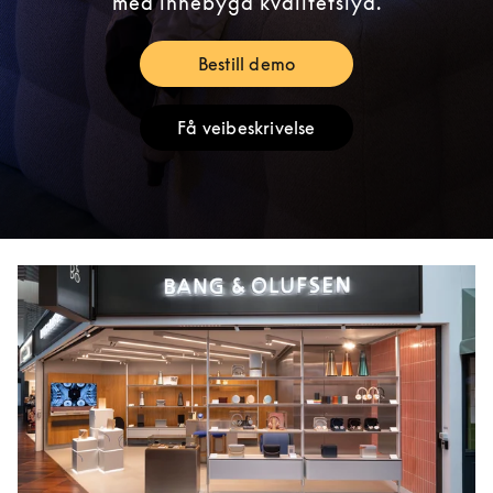
med innebygd kvalitetslyd.
Bestill demo
Link Opens in New Tab
Få veibeskrivelse
Link Opens in New Tab