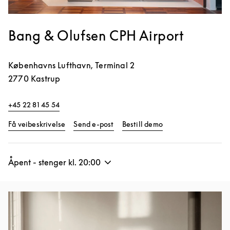
Bang & Olufsen CPH Airport
Københavns Lufthavn, Terminal 2
2770
Kastrup
+45 22 81 45 54
Link Opens in New Tab
Link Opens in New 
Få veibeskrivelse
Send e-post
Bestill demo
Åpent - stenger kl.
20:00
Bilde av arrangement