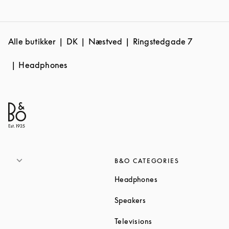
Alle butikker
DK
Næstved
Ringstedgade 7
Headphones
B&O CATEGORIES
Link Opens in New T
Headphones
Link Opens in New Tab
Speakers
Link Opens in New Ta
Televisions