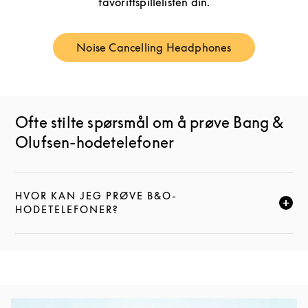
favorittspillelisten din.
Noise Cancelling Headphones
Link Opens in New Tab
Ofte stilte spørsmål om å prøve Bang &
Olufsen-hodetelefoner
HVOR KAN JEG PRØVE B&O-
KLIKK FOR Å UTVIDE DENNE BESKRIVELSEN, OG FOR
HODETELEFONER?
Bilde av arrangement