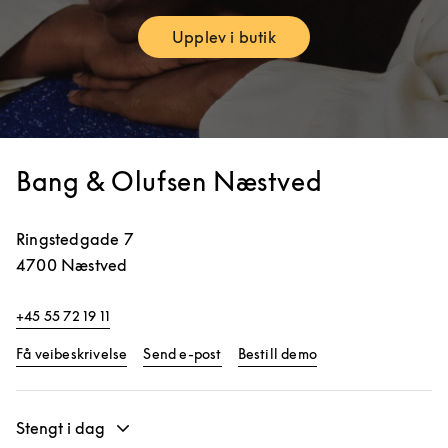
Upplev i butik
Link Opens in New Tab
Bang & Olufsen Næstved
Ringstedgade 7
4700
Næstved
+45 55 72 19 11
Link Opens in New Tab
Link Opens in New 
Få veibeskrivelse
Send e-post
Bestill demo
Stengt i dag