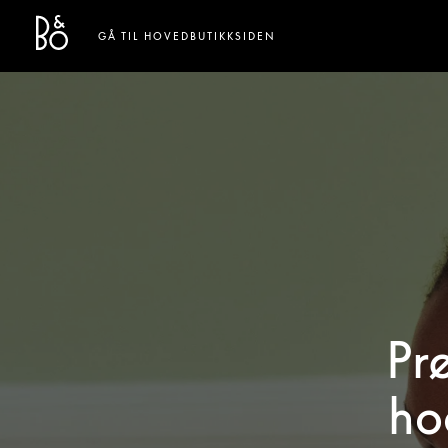
Bang & Olufsen - Exist to Create
Link Opens in New Tab
GÅ TIL HOVEDBUTIKKSIDEN
Pr
ho