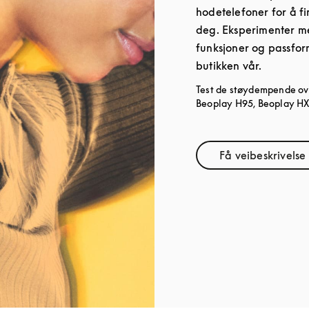
hodetelefoner for å fi
deg. Eksperimenter med
funksjoner og passfo
butikken vår.
Test de støydempende ov
Beoplay H95, Beoplay HX 
Få veibeskrivelse
Link Ope