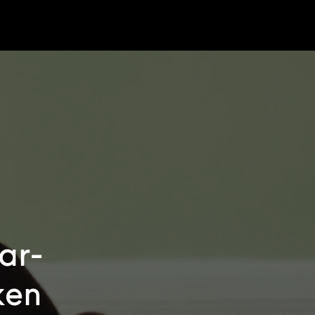
ar-
ken