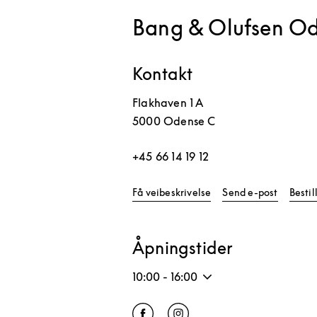
Bang & Olufsen O
Kontakt
Flakhaven 1 A
5000
Odense C
+45 66 14 19 12
Link Opens in New Tab
Få veibeskrivelse
Send e-post
Besti
Åpningstider
10:00
-
16:00
Click to open Facebook
Link Opens in New Tab
Click to open Instagram
Link Opens in New Tab