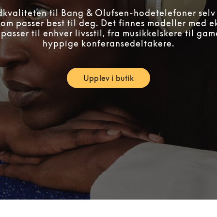
kvaliteten til Bang & Olufsen-hodetelefoner selv 
om passer best til deg. Det finnes modeller med e
passer til enhver livsstil, fra musikkelskere til gam
hyppige konferansedeltakere.
Upplev i butik
Link Opens in New Tab