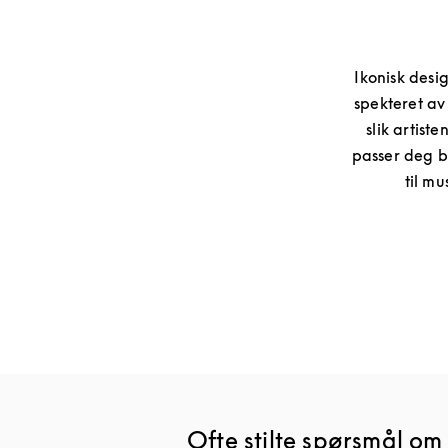
Ikonisk desi
spekteret av
slik artist
passer deg be
til m
Ofte stilte spørsmål o