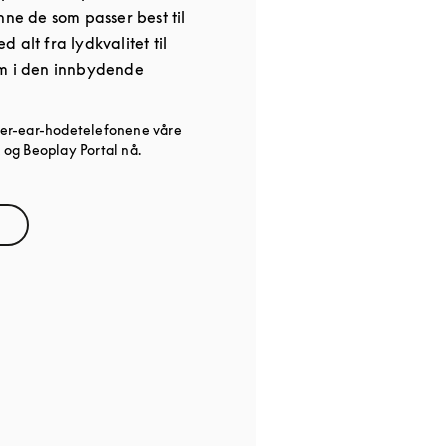
nne de som passer best til
 alt fra lydkvalitet til
rm i den innbydende
er-ear-hodetelefonene våre
og Beoplay Portal nå.
ns in New Tab