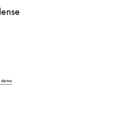
dense
Link Opens in New Tab
ll demo