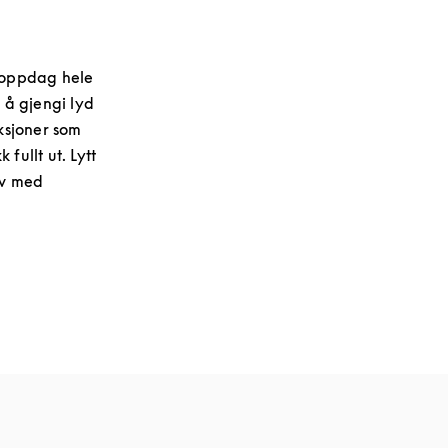
– oppdag hele
 å gjengi lyd
nksjoner som
fullt ut. Lytt
av med