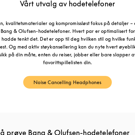
Vårt utvalg av hodetelefoner
gn, kvalitetsmaterialer og kompromissløst fokus på detaljer 
 Bang & Olufsen-hodetelefoner. Hvert par er optimalisert for
en hadde tenkt det. Det er opp til deg hvilken stil og hvilke fu
st. Og med aktiv støykansellering kan du nyte hvert øyeblikk 
usikk på din måte, enten du reiser, jobber eller bare slapper 
favorittspillelisten din.
Noise Cancelling Headphones
Link Opens in New Tab
m å prøve Bang & Olufsen-hodetelefoner