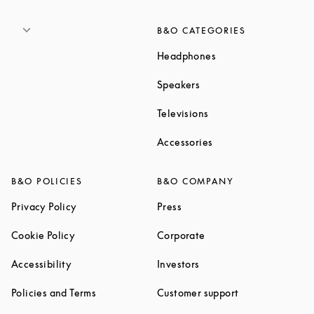
B&O CATEGORIES
Link Opens in New T
Headphones
Link Opens in New Tab
Speakers
Link Opens in New Ta
Televisions
Link Opens in New Ta
Accessories
B&O POLICIES
B&O COMPANY
Link Opens in New Tab
Link Opens in New Tab
Privacy Policy
Press
Link Opens in New Tab
Link Opens in New Tab
Cookie Policy
Corporate
Link Opens in New Tab
Link Opens in New Tab
Accessibility
Investors
Link Opens in New Tab
Link Opens in 
Policies and Terms
Customer support