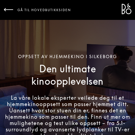
Bang 
L
GÅ TIL HOVEDBUTIKKSIDEN
OPPSETT AV HJEMMEKINO I SILKEBORG
Den ultimate
kinoopplevelsen
La våre lokale eksperter veilede deg til et
hjemmekinooppsett som passer hjemmet ditt.
Uansett hvor stor stuen din er, finnes det en
hjemmekino som passer til den. Finn ut mer om
mulighetene og test ulike oppsett – fra 5.1-
surroundlyd og avanserte lydplanker til TV-er