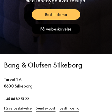
med innebygd kvalitetslyd.
Bestill demo
Link Opens in New Tab
Få veibeskrivelse
Link Opens in New Tab
Bang & Olufsen Silkeborg
Torvet 2A
8600
Silkeborg
+45 86 82 51 22
Link Opens in New Tab
Link Opens in New 
Få veibeskrivelse
Send e-post
Bestill demo