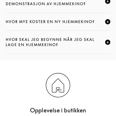
KLIKK FOR Å UTVIDE DENNE BESKRIVELSEN, OG FOR
DEMONSTRASJON AV HJEMMEKINO?
HVOR MYE KOSTER EN NY HJEMMEKINO?
KLIKK FOR Å UTVIDE DENNE BESKRIVELSEN, OG FOR
HVOR SKAL JEG BEGYNNE NÅR JEG SKAL
KLIKK FOR Å UTVIDE DENNE BESKRIVELSEN, OG FOR
LAGE EN HJEMMEKINO?
Opplevelse i butikken