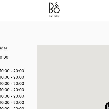
Bang & Olufsen - Exist to Create
Link Opens in New
ider
0:00
Åpningstider
10:00
-
20:00
10:00
-
20:00
10:00
-
20:00
10:00
-
20:00
10:00
-
20:00
10:00
-
20:00
10:00
-
20:00