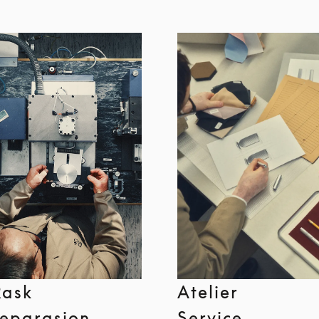
Rask
Atelier
reparasjon
Service