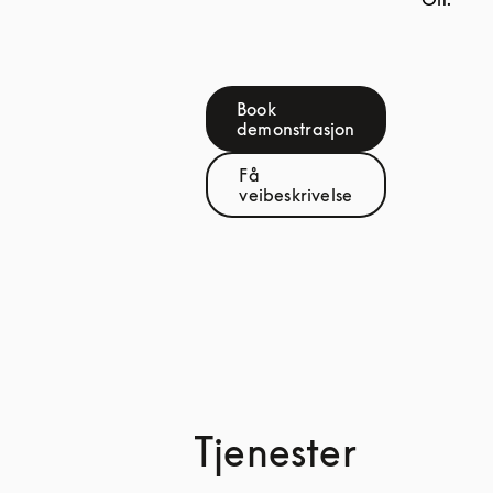
Book
Link Opens in New Tab
demonstrasjon
Få
Link Opens in New Tab
veibeskrivelse
Tjenester