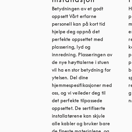
Betydningen av et godt
H
oppsett Vårt erfarne
p
personell kan på kort tid
m
hjelpe deg oppnå det
e
perfekte oppsettet med
r
plassering, lyd og
k
innredning. Plasseringen av
p
de nye høyttalerne i stuen
p
vil ha en stor betydning for
b
ytelsen. Del dine
s
hjemmespesifikasjoner med
r
oss, og vi veileder deg til
g
det perfekte tilpassede
n
oppsettet. De sertifiserte
installatørene kan skjule
alle kabler og bruker bare
de fineste materialene, og