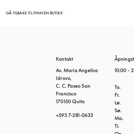
GÅ TILBAKE TIL FINN EN BUTIKK
Kontakt
Åpningst
Av. María Angelica
10:00
-
2
Idrovo,
C. C. Paseo San
Ukedag
To.
Francisco
Fr.
170150
Quito
Lø.
Sø.
+593 7-281-0633
Ma.
Ti.
On.