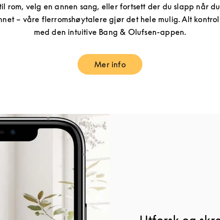
il rom, velg en annen sang, eller fortsett der du slapp når du
annet – våre flerromshøytalere gjør det hele mulig. Alt kontrol
med den intuitive Bang & Olufsen-appen.
Mer info
Link Opens in New Tab