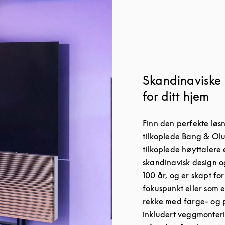
Skandinaviske 
for ditt hjem
Finn den perfekte løs
tilkoplede Bang & Olu
tilkoplede høyttalere e
skandinavisk design o
100 år, og er skapt fo
fokuspunkt eller som et
rekke med farge- og p
inkludert veggmonterin