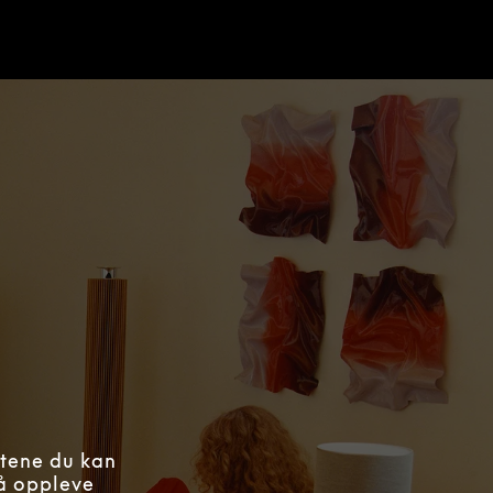
åtene du kan
 å oppleve