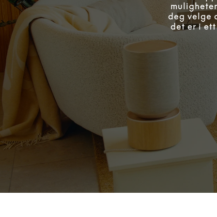
muligheten
deg velge a
det er i e