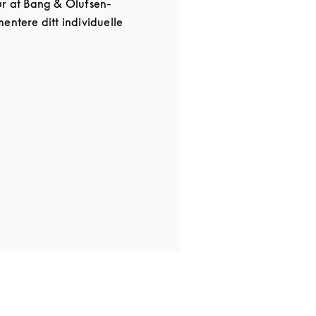
ør at Bang & Olufsen-
entere ditt individuelle
 in New Tab