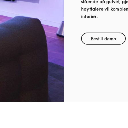
stående på gulvet, gj
høyttalere vil komplem
interiør.
Bestill demo
Link Opens