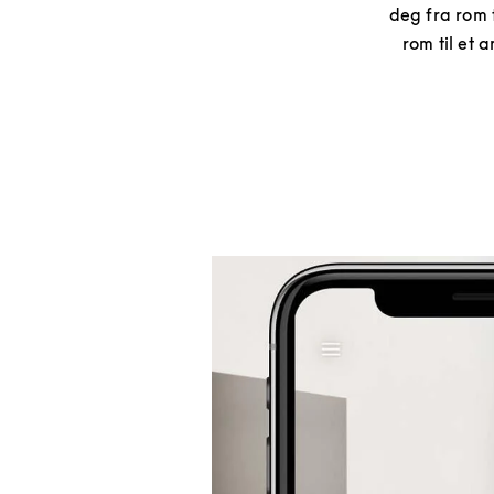
deg fra rom t
rom til et 
Bilde av arrangement