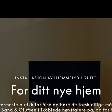
INSTALLASJON AV HJEMMELYD I QUITO
For ditt nye hjem
ærmeste butikk for å se og høre de forskjellige m
 Bang & Olufsen tilkoblede høyttalere på, og for