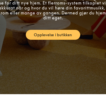
e for ditt nye hjem. Et flerroms-system tilkoplet vi
kkurat når og hvor du vil høre din favorittmusikk
tt rom eller mange av gangen. Dermed gjør du hjemm
ditt eget.
Opplevelse i butikken
Link Opens in New Tab