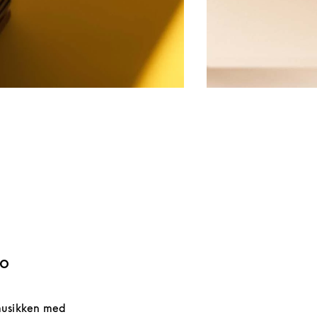
to
 musikken med