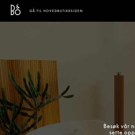
Bang & Olufsen - Exist to Create
Link Opens in New Tab
GÅ TIL HOVEDBUTIKKSIDEN
Besøk vår n
sette opp