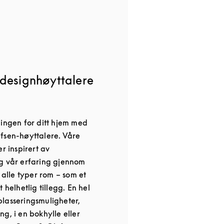
designhøyttalere
ningen for ditt hjem med
fsen-høyttalere. Våre
r inspirert av
g vår erfaring gjennom
r alle typer rom – som et
 helhetlig tillegg. En hel
lasseringsmuligheter,
g, i en bokhylle eller