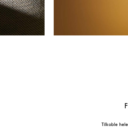
F
Tilkoble hel