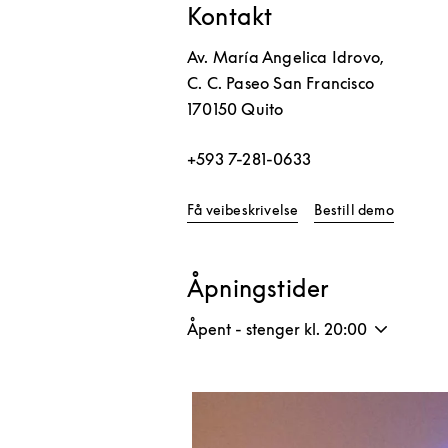
Kontakt
Av. María Angelica Idrovo,
C. C. Paseo San Francisco
170150
Quito
+593 7-281-0633
Link Opens in New Tab
Link Op
Få veibeskrivelse
Bestill demo
Åpningstider
Åpent - stenger kl.
20:00
Bilde av arrangement