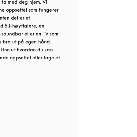
 ta med deg hjem. Vi
ne oppsettet som fungerer
enten det er et
 5.1-høyttalere, en
-soundbar eller en TV som
es bra ut på egen hånd.
 finn ut hvordan du kan
nde oppsettet eller lage et
 in New Tab