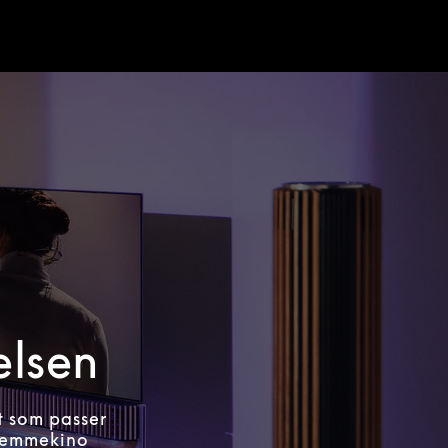
elsen
t som passer
hjemmekino