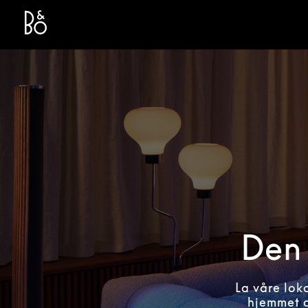
Bang & Olufsen - Exist to Create
Link Opens in New Tab
Den 
La våre lok
hjemmet d