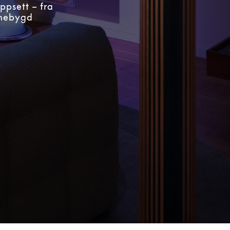
ppsett – fra
nnebygd