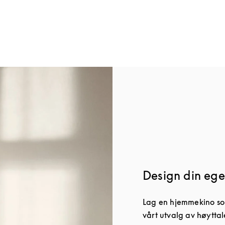
w Tab
Design din ege
Lag en hjemmekino som
vårt utvalg av høyttal