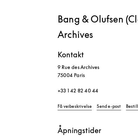
Bang & Olufsen (Cl
Archives
Kontakt
9 Rue des Archives
75004
Paris
+33 1 42 82 40 44
Link Opens in New Tab
Få veibeskrivelse
Send e-post
Besti
Åpningstider