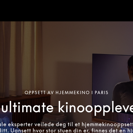
OPPSETT AV HJEMMEKINO I PARIS
ultimate kinoopplev
ale eksperter veilede deg til et hjemmekinooppset
itt. Uansett hvor stor stuen din er, finnes det en 