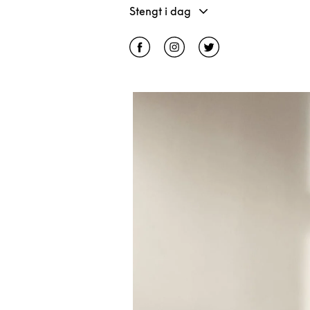
Stengt i dag
Click to open Facebook
Link Opens in New Tab
Click to open Instagram
Link Opens in New Tab
Click to open Twitter
Link Opens in Ne
Bilde av arrangement