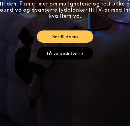
til den. Finn ut mer om mulighetene og test ulike o
rroundlyd og avanserte lydplanker til TV-er med i
kvalitetslyd.
Bestill demo
Link Opens in New Tab
Få veibeskrivelse
Link Opens in New Tab