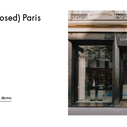
osed) Paris
Link Opens in New Tab
ll demo