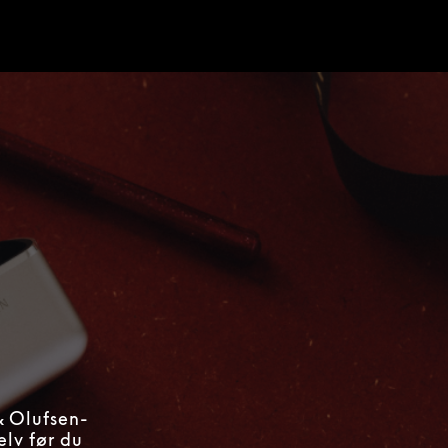
d
& Olufsen-
elv før du