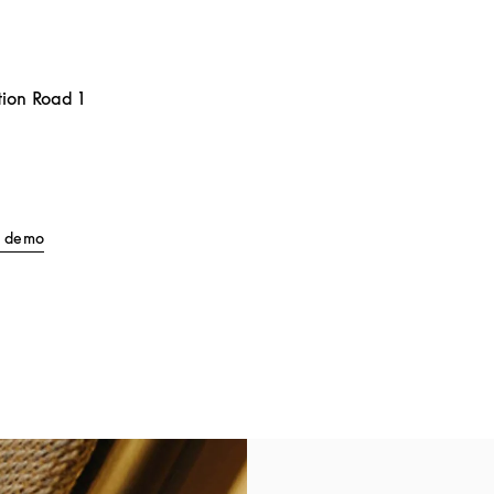
tion Road 1
Link Opens in New Tab
ll demo