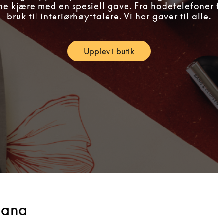
ne kjære med en spesiell gave. Fra hodetelefoner 
bruk til interiørhøyttalere. Vi har gaver til alle.
Upplev i butik
Link Opens in New Tab
hana