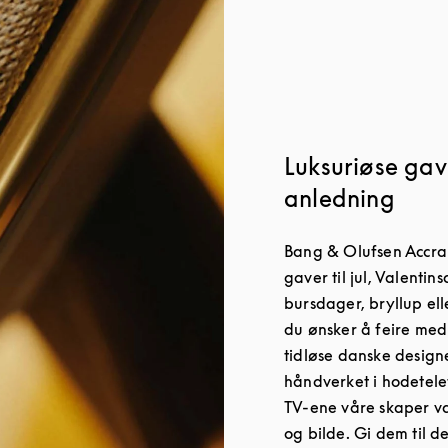
Luksuriøse gave
anledning
Bang & Olufsen Accra e
gaver til jul, Valenti
bursdager, bryllup el
du ønsker å feire med
tidløse danske design
håndverket i hodetele
TV-ene våre skaper v
og bilde. Gi dem til 