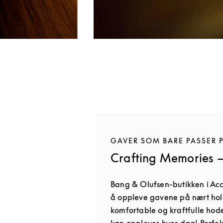
GAVER SOM BARE PASSER 
Crafting Memories —
Bang & Olufsen-butikken i Accr
å oppleve gavene på nært hol
komfortable og kraftfulle hod
kan oppleves hver dag! Perfek