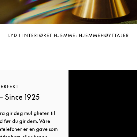
LYD I INTERIØRET HJEMME: HJEMMEHØYTTALER
PERFEKT
 Since 1925
a gir deg muligheten til
d før du gir dem. Våre
etelefoner er en gave som
t for ham eller henne,