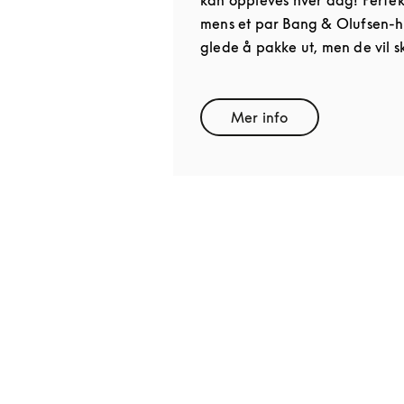
mens et par Bang & Olufsen-hø
glede å pakke ut, men de vil s
Mer info
Link Opens in New T