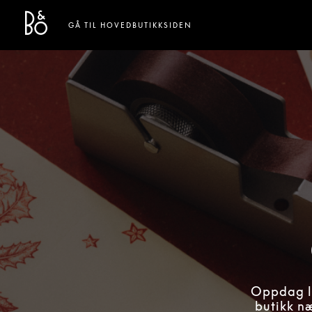
Bang & Olufsen - Exist to Create
Link Opens in New Tab
GÅ TIL HOVEDBUTIKKSIDEN
Oppdag lu
butikk næ