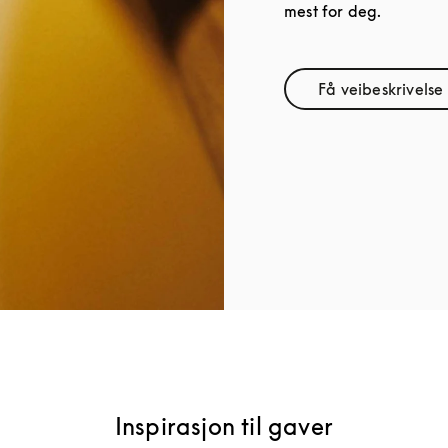
mest for deg.
Få veibeskrivelse
Link Ope
Inspirasjon til gaver