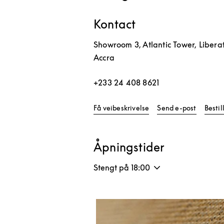
Kontact
Showroom 3, Atlantic Tower, Libera
Accra
+233 24 408 8621
Link Opens in New Tab
Få veibeskrivelse
Send e-post
Besti
Åpningstider
Stengt på
18:00
Bilde av arrangement