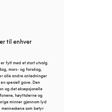
r til enhver
r fylt med et stort utvalg
nsdag, mors- og farsdag,
ler alle andre anledninger
 en spesiell gave. Den
en og det eksepsjonelle
fonene, høyttalerne og
arige minner gjennom lyd
de menneskene som betyr