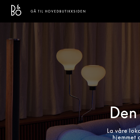
Bang & Olufsen - Exist to Create
Link Opens in New Tab
GÅ TIL HOVEDBUTIKKSIDEN
Den 
La våre lok
hjemmet d