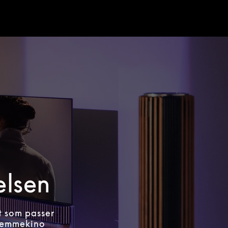
elsen
t som passer
hjemmekino