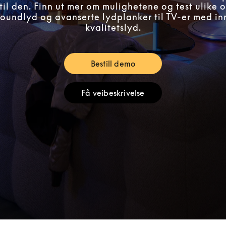
til den. Finn ut mer om mulighetene og test ulike o
rroundlyd og avanserte lydplanker til TV-er med i
kvalitetslyd.
Bestill demo
Link Opens in New Tab
Få veibeskrivelse
Link Opens in New Tab