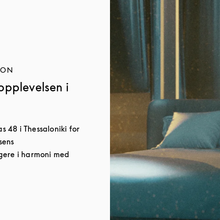
JON
opplevelsen i
as 48 i Thessaloniki for
sens
gere i harmoni med