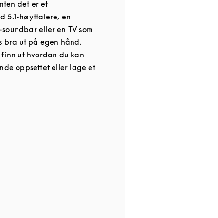
enten det er et
 5.1-høyttalere, en
-soundbar eller en TV som
es bra ut på egen hånd.
 finn ut hvordan du kan
nde oppsettet eller lage et
 in New Tab