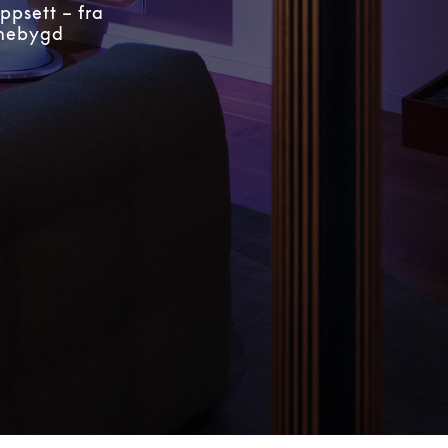
ppsett – fra
nnebygd