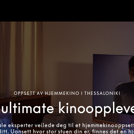
OPPSETT AV HJEMMEKINO I THESSALONIKI
ultimate kinoopplev
ale eksperter veilede deg til et hjemmekinooppset
itt. Uansett hvor stor stuen din er, finnes det en 