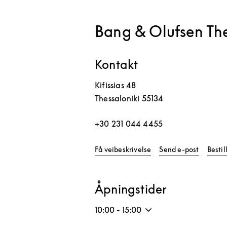
Bang & Olufsen The
Kontakt
Kifissias 48
Thessaloniki
55134
+30 231 044 4455
Link Opens in New Tab
Få veibeskrivelse
Send e-post
Besti
Åpningstider
10:00
-
15:00