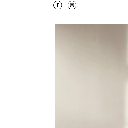
Click to open Facebook
Link Opens in New Tab
Click to open Instagram
Link Opens in New Tab
Bilde av arrangement