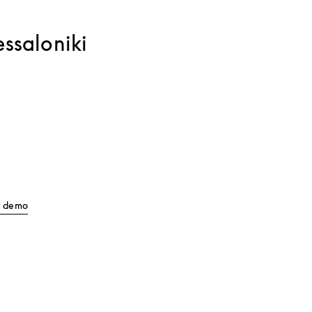
ssaloniki
Link Opens in New Tab
ll demo