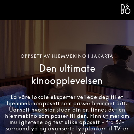
Bang 
L
OPPSETT AV HJEMMEKINO I JAKARTA
Den ultimate
kinoopplevelsen
La våre lokale eksperter veilede deg til et
hjemmekinooppsett som passer hjemmet ditt.
Uansett hvor stor stuen din er, finnes det en
hjemmekino som passer til den. Finn ut mer om
mulighetene og test ulike oppsett – fra 5.1-
surroundlyd og avanserte lydplanker til TV-er