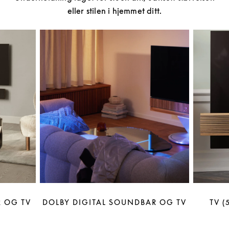
eller stilen i hjemmet ditt.
 OG TV
DOLBY DIGITAL SOUNDBAR OG TV
TV (