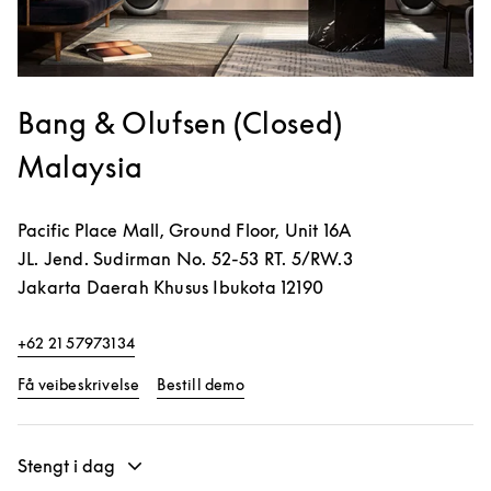
Bang & Olufsen (Closed)
Malaysia
Pacific Place Mall, Ground Floor, Unit 16A
JL. Jend. Sudirman No. 52-53 RT. 5/RW.3
Jakarta
Daerah Khusus Ibukota
12190
+62 21 57973134
Link Opens in New Tab
Link Opens in New Tab
Få veibeskrivelse
Bestill demo
Stengt i dag