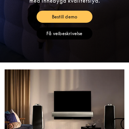
med innebygd kvalitetslyd.
Bestill demo
Link Opens in New Tab
Få veibeskrivelse
Link Opens in New Tab