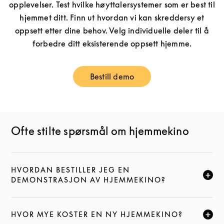
opplevelser. Test hvilke høyttalersystemer som er best til
hjemmet ditt. Finn ut hvordan vi kan skreddersy et
oppsett etter dine behov. Velg individuelle deler til å
forbedre ditt eksisterende oppsett hjemme.
Bestill demo
Link Opens in New Tab
Ofte stilte spørsmål om hjemmekino
HVORDAN BESTILLER JEG EN
KLIKK FOR Å UTVIDE DENNE BESKRIVELSEN, OG FOR
DEMONSTRASJON AV HJEMMEKINO?
HVOR MYE KOSTER EN NY HJEMMEKINO?
KLIKK FOR Å UTVIDE DENNE BESKRIVELSEN, OG FOR