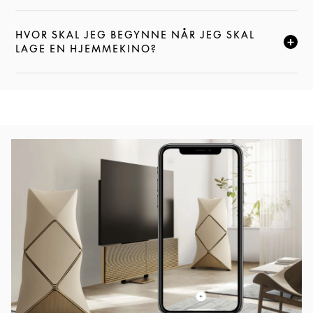
HVOR SKAL JEG BEGYNNE NÅR JEG SKAL
KLIKK FOR Å UTVIDE DENNE BESKRIVELSEN, OG FOR
LAGE EN HJEMMEKINO?
Bilde av arrangement