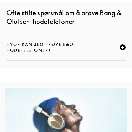
Ofte stilte spørsmål om å prøve Bang &
Olufsen-hodetelefoner
HVOR KAN JEG PRØVE B&O-
KLIKK FOR Å UTVIDE DENNE BESKRIVELSEN, OG FOR
HODETELEFONER?
Bilde av arrangement