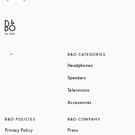
B&O CATEGORIES
Link Opens in New T
Headphones
Link Opens in New Tab
Speakers
Link Opens in New Ta
Televisions
Link Opens in New Ta
Accessories
B&O POLICIES
B&O COMPANY
Link Opens in New Tab
Link Opens in New Tab
Privacy Policy
Press