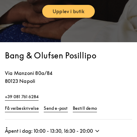
Upplev i butik
Link Opens in New Tab
Bang & Olufsen Posillipo
Via Manzoni 80a/84
80123
Napoli
+39 081 761 6284
Link Opens in New Tab
Link Opens in New 
Få veibeskrivelse
Send e-post
Bestill demo
Åpent i dag:
10:00
-
13:30
,
16:30
-
20:00