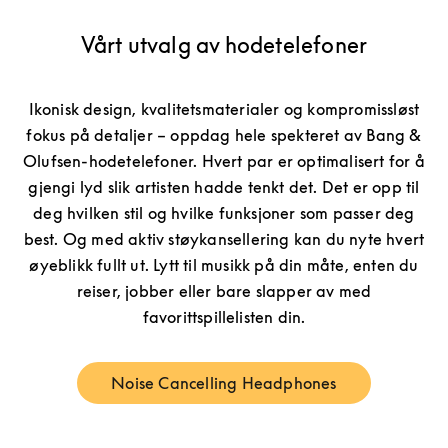
Vårt utvalg av hodetelefoner
Ikonisk design, kvalitetsmaterialer og kompromissløst
fokus på detaljer – oppdag hele spekteret av Bang &
Olufsen-hodetelefoner. Hvert par er optimalisert for å
gjengi lyd slik artisten hadde tenkt det. Det er opp til
deg hvilken stil og hvilke funksjoner som passer deg
best. Og med aktiv støykansellering kan du nyte hvert
øyeblikk fullt ut. Lytt til musikk på din måte, enten du
reiser, jobber eller bare slapper av med
favorittspillelisten din.
Noise Cancelling Headphones
Link Opens in New Tab