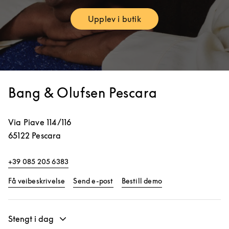
Upplev i butik
Link Opens in New Tab
Bang & Olufsen Pescara
Via Piave 114/116
65122
Pescara
+39 085 205 6383
Link Opens in New Tab
Link Opens in New 
Få veibeskrivelse
Send e-post
Bestill demo
Stengt i dag