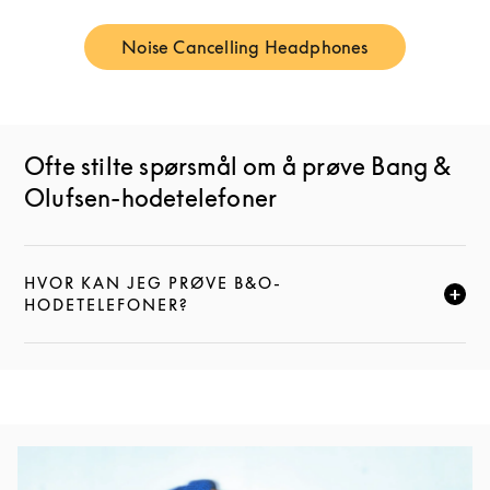
Noise Cancelling Headphones
Link Opens in New Tab
Ofte stilte spørsmål om å prøve Bang &
Olufsen-hodetelefoner
HVOR KAN JEG PRØVE B&O-
KLIKK FOR Å UTVIDE DENNE BESKRIVELSEN, OG FOR
HODETELEFONER?
Bilde av arrangement