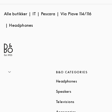
Alle butikker
IT
Pescara
Via Piave 114/116
Headphones
B&O CATEGORIES
Link Opens in New T
Headphones
Link Opens in New Tab
Speakers
Link Opens in New Ta
Televisions
Link Opens in New Ta
Accessories