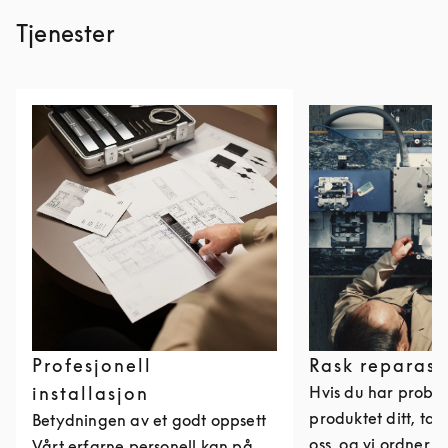
Tjenester
Profesjonell
Rask reparasj
installasjon
Hvis du har probl
produktet ditt, ta
Betydningen av et godt oppsett
oss, og vi ordner 
Vårt erfarne personell kan på