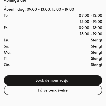
Åpningstider
Åpent i dag:
09:00
-
13:00
,
15:00
-
19:00
Ukedag
Åpningstider
To.
09:00
-
13:00
15:00
-
19:00
Fr.
09:00
-
13:00
15:00
-
19:00
Lø.
Stengt
Sø.
Stengt
Ma.
Stengt
Ti.
Stengt
On.
Stengt
Book demonstrasjon
Link Opens in New Tab
Få veibeskrivelse
Link Opens in New Tab