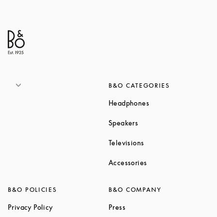
B&O CATEGORIES
Link Opens in New T
Headphones
Link Opens in New Tab
Speakers
Link Opens in New Ta
Televisions
Link Opens in New Ta
Accessories
B&O POLICIES
B&O COMPANY
Link Opens in New Tab
Link Opens in New Tab
Privacy Policy
Press