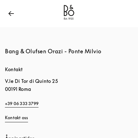
Bang & Olufsen - Exist to Create
Link Opens in New
Bang & Olufsen Orazi - Ponte Milvio
Kontakt
V.le Di Tor di Quinto 25
00191
Roma
+39 06 333 3799
Kontakt oss