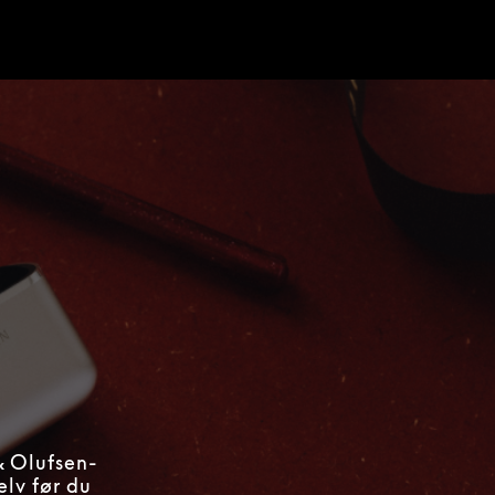
d
& Olufsen-
elv før du