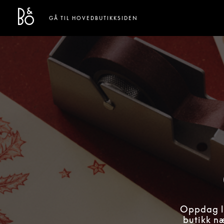
Bang & Olufsen - Exist to Create
Link Opens in New Tab
GÅ TIL HOVEDBUTIKKSIDEN
Oppdag lu
butikk næ