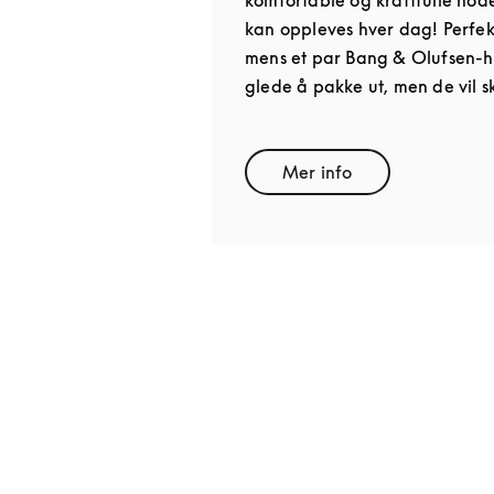
kan oppleves hver dag! Perfek
mens et par Bang & Olufsen-hø
glede å pakke ut, men de vil s
Mer info
Link Opens in New T