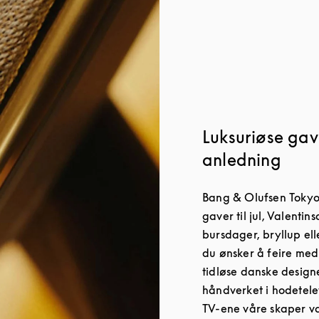
Luksuriøse gave
anledning
Bang & Olufsen Tokyo e
gaver til jul, Valenti
bursdager, bryllup el
du ønsker å feire med
tidløse danske design
håndverket i hodetele
TV-ene våre skaper v