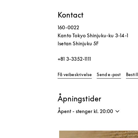
Kontact
160-0022
Kanto
Tokyo
Shinjuku-ku
3-14-1
Isetan Shinjuku 5F
+81 3-3352-1111
Link Opens in New Tab
Få veibeskrivelse
Send e-post
Besti
Åpningstider
Åpent - stenger kl.
20:00
Bilde av arrangement