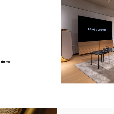
Link Opens in New Tab
ll demo