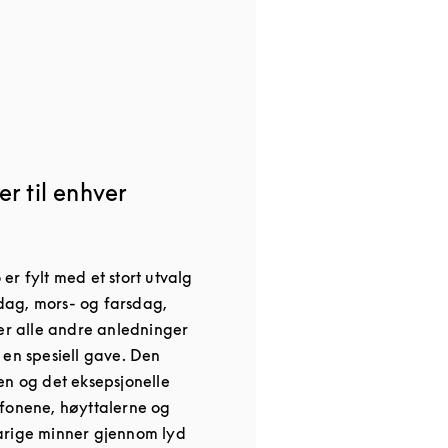
r til enhver
r fylt med et stort utvalg
nsdag, mors- og farsdag,
ler alle andre anledninger
 en spesiell gave. Den
en og det eksepsjonelle
fonene, høyttalerne og
arige minner gjennom lyd