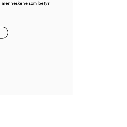
de menneskene som betyr
ns in New Tab