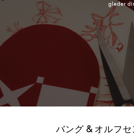
gleder di
バング & オルフセ