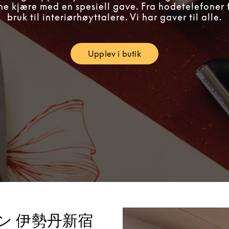
ne kjære med en spesiell gave. Fra hodetelefoner 
bruk til interiørhøyttalere. Vi har gaver til alle.
Upplev i butik
Link Opens in New Tab
ン 伊勢丹新宿