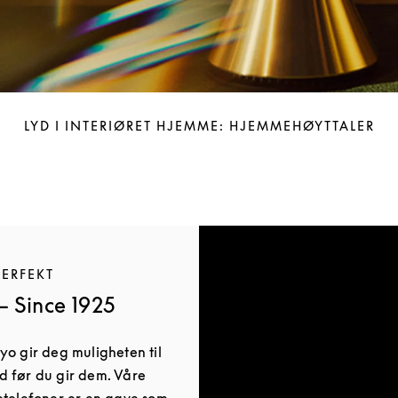
LYD I INTERIØRET HJEMME: HJEMMEHØYTTALER
PERFEKT
 Since 1925
yo gir deg muligheten til
d før du gir dem. Våre
etelefoner er en gave som