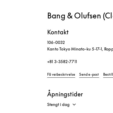
Bang & Olufsen (
Kontakt
106-0032
Kanto
Tokyo
Minato-ku
5-17-1, Rop
+81 3-3582-7711
Link Opens in New Tab
Få veibeskrivelse
Send e-post
Besti
Åpningstider
Stengt i dag