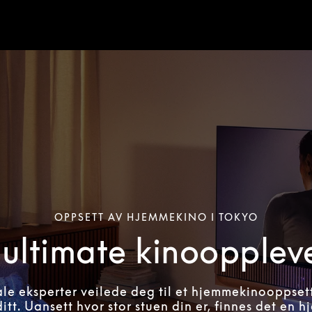
OPPSETT AV HJEMMEKINO I TOKYO
ultimate kinoopplev
ale eksperter veilede deg til et hjemmekinooppset
itt. Uansett hvor stor stuen din er, finnes det en 