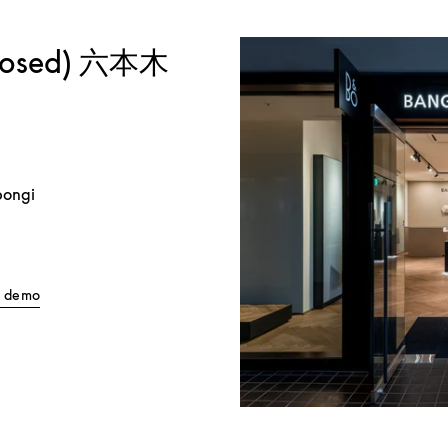
Closed) 六本木
pongi
Link Opens in New Tab
ll demo