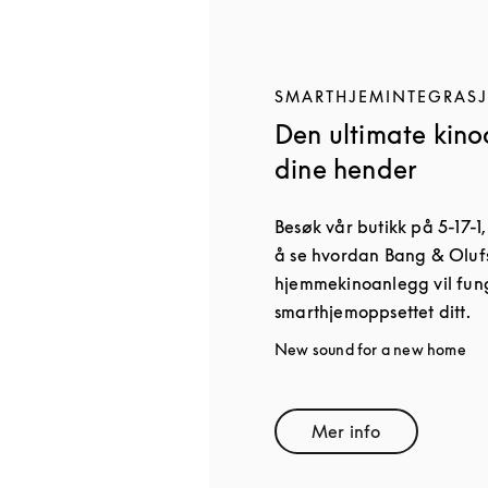
SMARTHJEMINTEGRAS
Den ultimate kino
dine hender
Besøk vår butikk på 5-17-1
å se hvordan Bang & Oluf
hjemmekinoanlegg vil fun
smarthjemoppsettet ditt.
New sound for a new home
Mer info
Link Opens in Ne