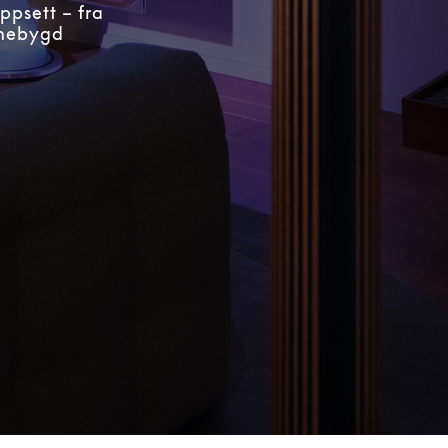
ppsett – fra
nnebygd