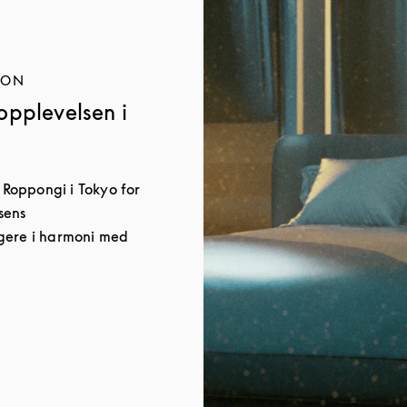
JON
opplevelsen i
, Roppongi i Tokyo for
sens
gere i harmoni med
w Tab