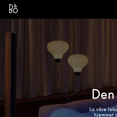
Bang & Olufsen - Exist to Create
Link Opens in New Tab
Den 
La våre lok
hjemmet d