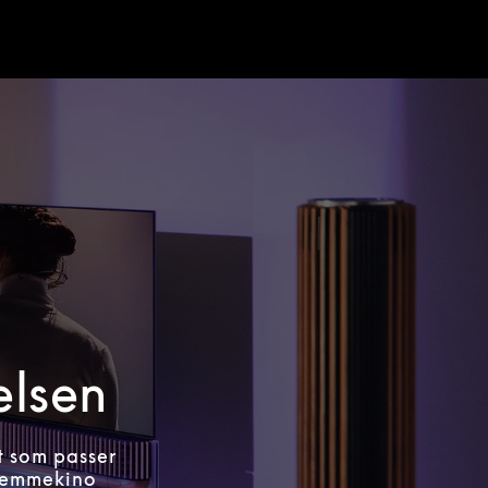
elsen
t som passer
hjemmekino