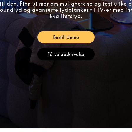
til den. Finn ut mer om mulighetene og test ulike o
rroundlyd og avanserte lydplanker til TV-er med i
kvalitetslyd.
Bestill demo
Link Opens in New Tab
Få veibeskrivelse
Link Opens in New Tab