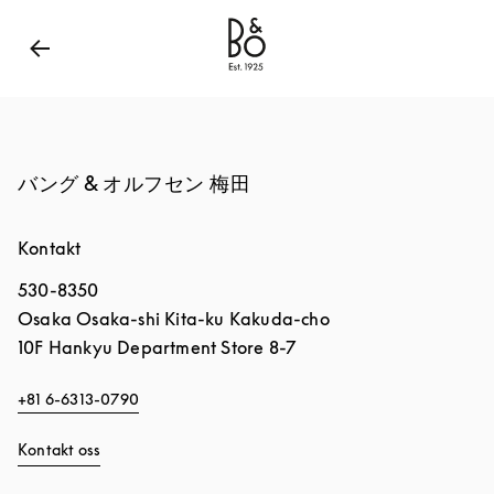
Bang & Olufsen - Exist to Create
Link Opens in New
バング & オルフセン 梅田
Kontakt
530-8350
Osaka
Osaka-shi
Kita-ku
Kakuda-cho
10F Hankyu Department Store 8-7
+81 6-6313-0790
Kontakt oss