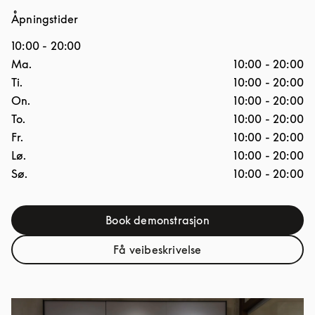
Åpningstider
10:00
-
20:00
Ukedag
Åpningstider
Ma.
10:00
-
20:00
Ti.
10:00
-
20:00
On.
10:00
-
20:00
To.
10:00
-
20:00
Fr.
10:00
-
20:00
Lø.
10:00
-
20:00
Sø.
10:00
-
20:00
Book demonstrasjon
Link Opens in New Tab
Få veibeskrivelse
Link Opens in New Tab