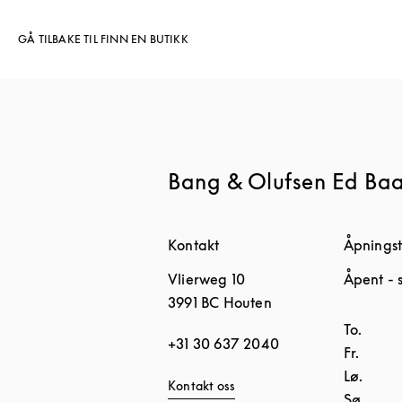
GÅ TILBAKE TIL FINN EN BUTIKK
Bang & Olufsen Ed Ba
Kontakt
Åpningst
Vlierweg 10
Åpent
- 
3991 BC
Houten
Ukedag
To.
+31 30 637 2040
Fr.
Lø.
Kontakt oss
Sø.