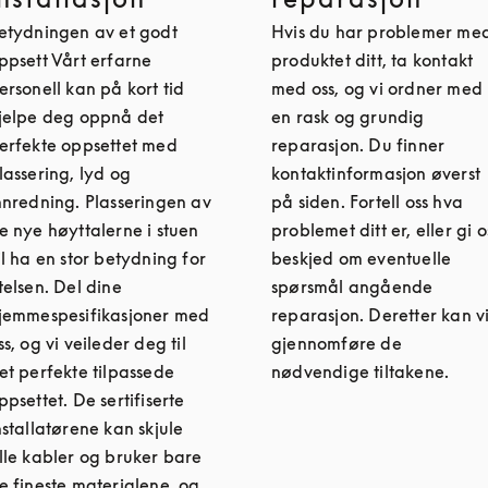
etydningen av et godt
Hvis du har problemer me
ppsett Vårt erfarne
produktet ditt, ta kontakt
ersonell kan på kort tid
med oss, og vi ordner med
jelpe deg oppnå det
en rask og grundig
erfekte oppsettet med
reparasjon. Du finner
lassering, lyd og
kontaktinformasjon øverst
nnredning. Plasseringen av
på siden. Fortell oss hva
e nye høyttalerne i stuen
problemet ditt er, eller gi o
il ha en stor betydning for
beskjed om eventuelle
telsen. Del dine
spørsmål angående
jemmespesifikasjoner med
reparasjon. Deretter kan v
ss, og vi veileder deg til
gjennomføre de
et perfekte tilpassede
nødvendige tiltakene.
ppsettet. De sertifiserte
nstallatørene kan skjule
lle kabler og bruker bare
e fineste materialene, og