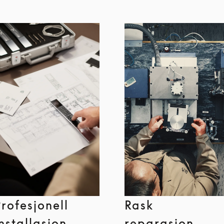
Profesjonell
Rask
installasjon
reparasjon