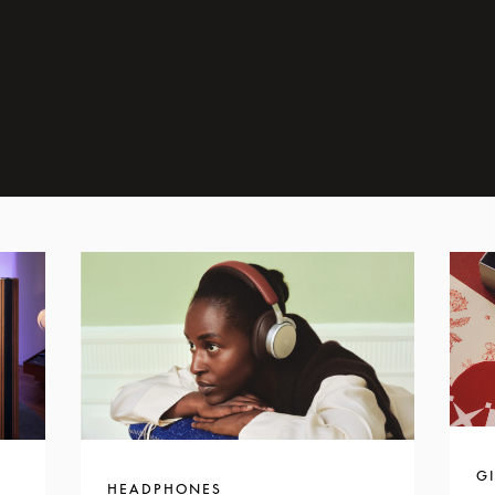
GI
HEADPHONES