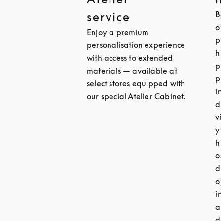
B
service
o
Enjoy a premium
p
personalisation experience
h
with access to extended
p
materials — available at
p
select stores equipped with
i
our special Atelier Cabinet.
d
v
y
h
o
d
o
i
a
d