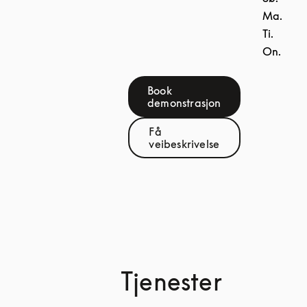
Ma.
Ti.
On.
Book
Link Opens in New Tab
demonstrasjon
Få
Link Opens in New Tab
veibeskrivelse
Tjenester