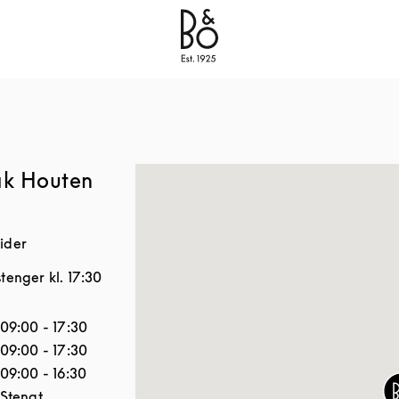
Bang & Olufsen - Exist to Create
Link Opens in New
ak Houten
ider
stenger kl.
17:30
Åpningstider
09:00
-
17:30
09:00
-
17:30
09:00
-
16:30
Stengt