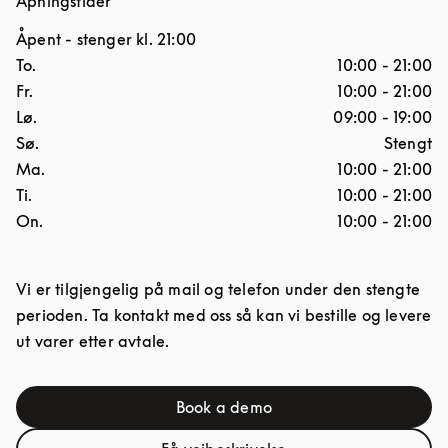
Åpningstider
Åpent
- stenger kl.
21:00
Ukedag
Åpningstider
To.
10:00
-
21:00
Fr.
10:00
-
21:00
Lø.
09:00
-
19:00
Sø.
Stengt
Ma.
10:00
-
21:00
Ti.
10:00
-
21:00
On.
10:00
-
21:00
Vi er tilgjengelig på mail og telefon under den stengte
perioden. Ta kontakt med oss så kan vi bestille og levere
ut varer etter avtale.
Book a demo
Link Opens in New Tab