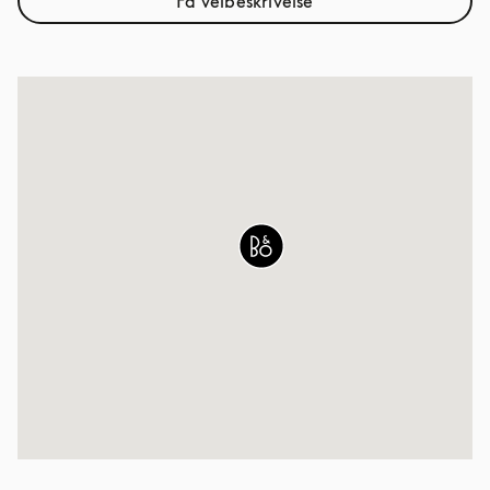
Få veibeskrivelse
Link Opens in New Tab