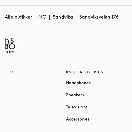
Alle butikker
NO
Sandvika
Sandviksveien 176
B&O CATEGORIES
Link Opens in New T
Headphones
Link Opens in New Tab
Speakers
Link Opens in New Ta
Televisions
Link Opens in New Ta
Accessories