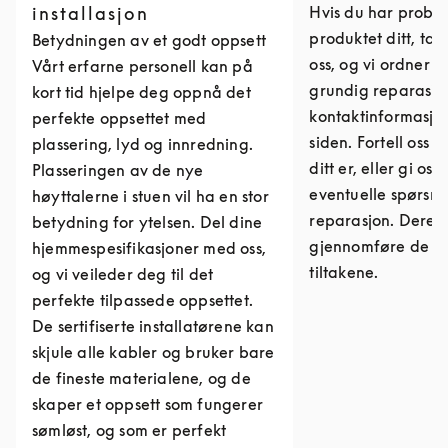
installasjon
Hvis du har probl
produktet ditt, ta
Betydningen av et godt oppsett
oss, og vi ordner 
Vårt erfarne personell kan på
grundig reparasjon
kort tid hjelpe deg oppnå det
kontaktinformasjo
perfekte oppsettet med
siden. Fortell oss 
plassering, lyd og innredning.
ditt er, eller gi os
Plasseringen av de nye
eventuelle spørs
høyttalerne i stuen vil ha en stor
reparasjon. Derett
betydning for ytelsen. Del dine
gjennomføre de n
hjemmespesifikasjoner med oss,
tiltakene.
og vi veileder deg til det
perfekte tilpassede oppsettet.
De sertifiserte installatørene kan
skjule alle kabler og bruker bare
de fineste materialene, og de
skaper et oppsett som fungerer
sømløst, og som er perfekt