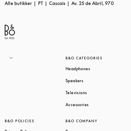
Alle butikker
PT
Cascais
Av. 25 de Abril, 970
B&O CATEGORIES
Link Opens in New T
Headphones
Link Opens in New Tab
Speakers
Link Opens in New Ta
Televisions
Link Opens in New Ta
Accessories
B&O POLICIES
B&O COMPANY