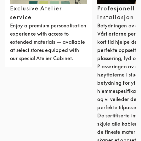
Exclusive Atelier
Profesjonell
service
installasjon
Enjoy a premium personalisation
Betydningen av et
experience with access to
Vårt erfarne perso
extended materials — available
kort tid hjelpe de
at select stores equipped with
perfekte oppsette
our special Atelier Cabinet.
plassering, lyd og
Plasseringen av d
høyttalerne i stuen
betydning for ytel
hjemmespesifikasj
og vi veileder deg 
perfekte tilpassed
De sertifiserte ins
skjule alle kabler
de fineste materia
skaper et oppsett 