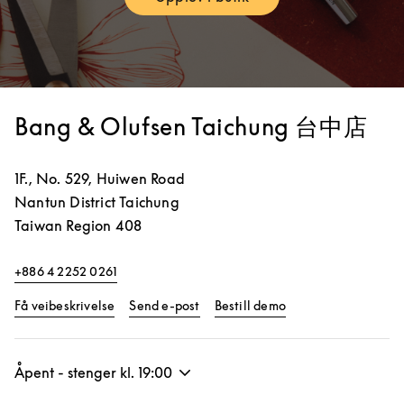
Link Opens in New Tab
Bang & Olufsen Taichung 台中店
1F., No. 529, Huiwen Road
Nantun District
Taichung
Taiwan Region
408
+886 4 2252 0261
Link Opens in New Tab
Link Opens in New 
Få veibeskrivelse
Send e-post
Bestill demo
Åpent - stenger kl.
19:00