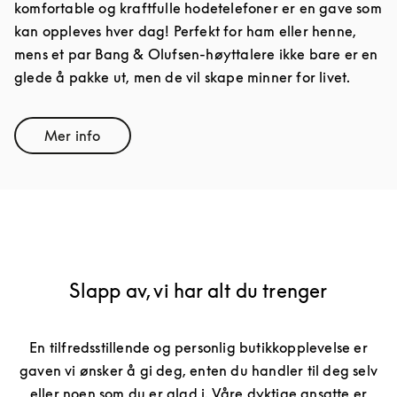
komfortable og kraftfulle hodetelefoner er en gave som
kan oppleves hver dag! Perfekt for ham eller henne,
mens et par Bang & Olufsen-høyttalere ikke bare er en
glede å pakke ut, men de vil skape minner for livet.
Mer info
Link Opens in New Tab
Slapp av, vi har alt du trenger
En tilfredsstillende og personlig butikkopplevelse er
gaven vi ønsker å gi deg, enten du handler til deg selv
eller noen som du er glad i. Våre dyktige ansatte er