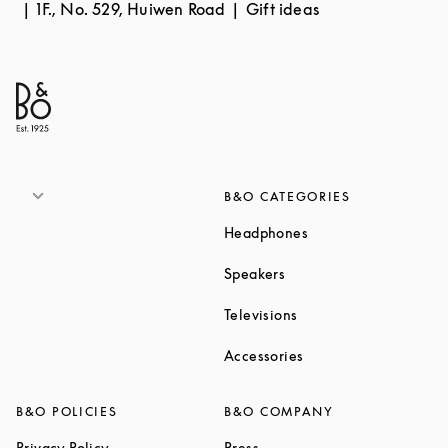
1F., No. 529, Huiwen Road
Gift ideas
B&O CATEGORIES
Link Opens in New T
Headphones
Link Opens in New Tab
Speakers
Link Opens in New Ta
Televisions
Link Opens in New Ta
Accessories
B&O POLICIES
B&O COMPANY
Link Opens in New Tab
Link Opens in New Tab
Privacy Policy
Press