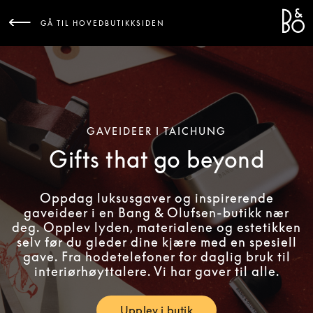
Bang 
L
GÅ TIL HOVEDBUTIKKSIDEN
GAVEIDEER I TAICHUNG
Gifts that go beyond
Oppdag luksusgaver og inspirerende
gaveideer i en Bang & Olufsen-butikk nær
deg. Opplev lyden, materialene og estetikken
selv før du gleder dine kjære med en spesiell
gave. Fra hodetelefoner for daglig bruk til
interiørhøyttalere. Vi har gaver til alle.
Upplev i butik