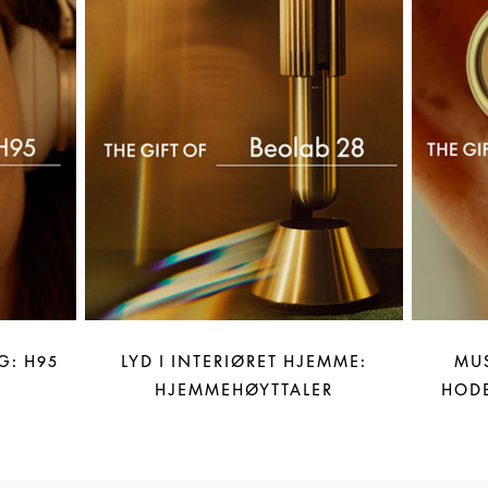
G: H95
LYD I INTERIØRET HJEMME:
MUS
HJEMMEHØYTTALER
HODE