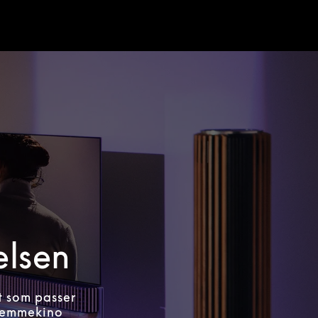
elsen
t som passer
hjemmekino