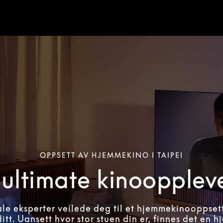
OPPSETT AV HJEMMEKINO I TAIPEI
ultimate kinoopplev
ale eksperter veilede deg til et hjemmekinooppset
itt. Uansett hvor stor stuen din er, finnes det en 