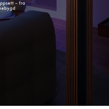
ppsett – fra
nnebygd