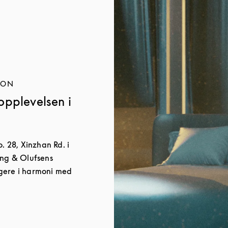
JON
opplevelsen i
. 28, Xinzhan Rd. i
ang & Olufsens
gere i harmoni med