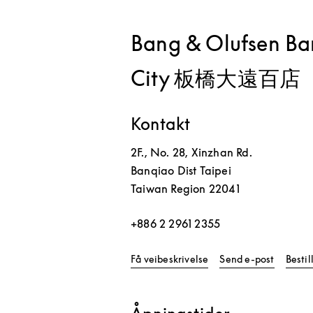
Bang & Olufsen B
City 板橋大遠百店
Kontakt
2F., No. 28, Xinzhan Rd.
Banqiao Dist
Taipei
Taiwan Region
22041
+886 2 2961 2355
Link Opens in New Tab
Få veibeskrivelse
Send e-post
Besti