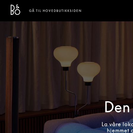
Bang & Olufsen - Exist to Create
Link Opens in New Tab
GÅ TIL HOVEDBUTIKKSIDEN
Den 
La våre lok
hjemmet d