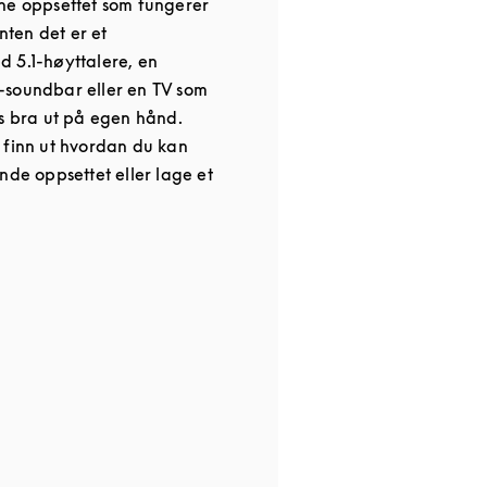
ne oppsettet som fungerer
enten det er et
 5.1-høyttalere, en
-soundbar eller en TV som
es bra ut på egen hånd.
 finn ut hvordan du kan
nde oppsettet eller lage et
 in New Tab