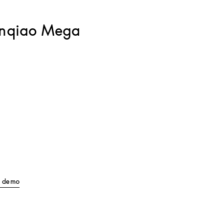
anqiao Mega
Link Opens in New Tab
ll demo