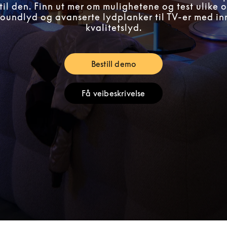
til den. Finn ut mer om mulighetene og test ulike o
rroundlyd og avanserte lydplanker til TV-er med i
kvalitetslyd.
Bestill demo
Link Opens in New Tab
Få veibeskrivelse
Link Opens in New Tab