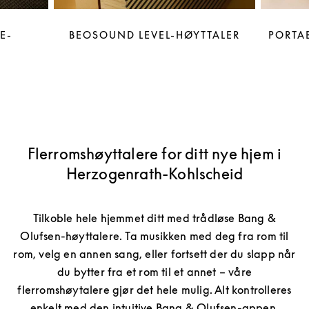
E-
BEOSOUND LEVEL-HØYTTALER
PORTAB
Flerromshøyttalere for ditt nye hjem i
Herzogenrath-Kohlscheid
Tilkoble hele hjemmet ditt med trådløse Bang &
Olufsen-høyttalere. Ta musikken med deg fra rom til
rom, velg en annen sang, eller fortsett der du slapp når
du bytter fra et rom til et annet – våre
flerromshøytalere gjør det hele mulig. Alt kontrolleres
enkelt med den intuitive Bang & Olufsen-appen.