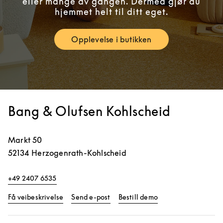
eller mange av gangen. Dermed gjør du
hjemmet helt til ditt eget.
Opplevelse i butikken
Link Opens in New Tab
Bang & Olufsen Kohlscheid
Markt 50
52134
Herzogenrath-Kohlscheid
+49 2407 6535
Link Opens in New Tab
Link Opens in New 
Få veibeskrivelse
Send e-post
Bestill demo