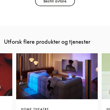
Bestill avtale
Link Opens in New Tab
Utforsk flere produkter og tjenester
HOME THEATRE
H