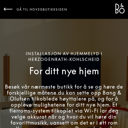
Bang 
L
GÅ TIL HOVEDBUTIKKSIDEN
INSTALLASJON AV HJEMMELYD I
HERZOGENRATH-KOHLSCHEID
For ditt nye hjem
Besøk vår nærmeste butikk for å se og høre de
forskjellige måtene du kan sette opp Bang &
Olufsen tilkoblede høyttalere på, og for å
oppleve mulighetene for ditt nye hjem. Et
flerroms-system tilkoplet via Wi-Fi lar deg
velge akkurat når og hvor du vil høre din
favorittmusikk, uansett om det er i ett rom