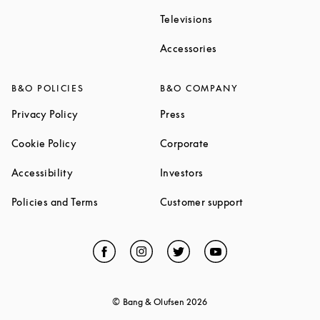
Link Opens in New Ta
Televisions
Link Opens in New Ta
Accessories
B&O POLICIES
B&O COMPANY
Link Opens in New Tab
Link Opens in New Tab
Privacy Policy
Press
Link Opens in New Tab
Link Opens in New Tab
Cookie Policy
Corporate
Link Opens in New Tab
Link Opens in New Tab
Accessibility
Investors
Link Opens in New Tab
Link Opens in 
Policies and Terms
Customer support
Facebook
Link Opens in New Tab
Instagram
Link Opens in New Tab
Twitter
Link Opens in New Tab
YouTube
Link Opens in Ne
© Bang & Olufsen
2026