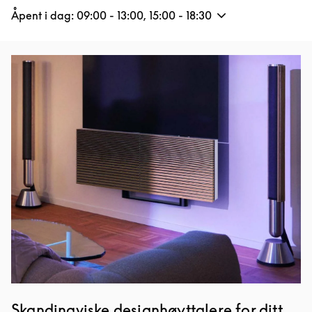
Åpent i dag:
09:00
-
13:00
,
15:00
-
18:30
Bilde av arrangement
Skandinaviske designhøyttalere for ditt