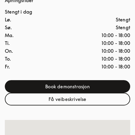
Åpningstider
Stengt i dag
Ukedag
Åpningstider
Lø.
Stengt
Sø.
Stengt
Ma.
10:00
-
18:00
Ti.
10:00
-
18:00
On.
10:00
-
18:00
To.
10:00
-
18:00
Fr.
10:00
-
18:00
Book demonstrasjon
Link Opens in New Tab
Få veibeskrivelse
Link Opens in New Tab