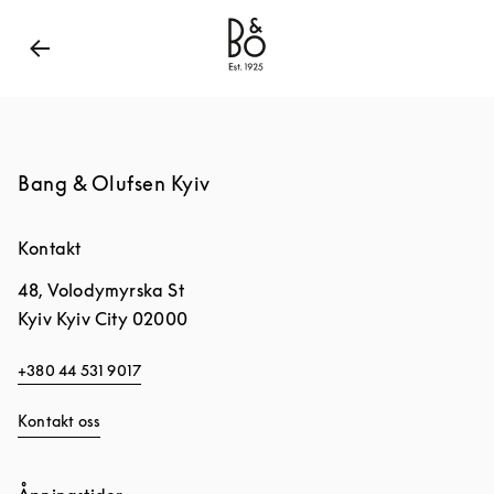
Bang & Olufsen - Exist to Create
Link Opens in New
Bang & Olufsen Kyiv
Kontakt
48, Volodymyrska St
Kyiv
Kyiv City
02000
+380 44 531 9017
Kontakt oss