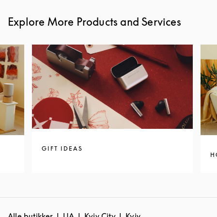
Explore More Products and Services
GIFT IDEAS
H
Alle butikker
UA
Kyiv City
Kyiv