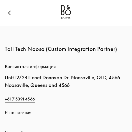
Bang & Olufsen - Exist to Create
Link Opens in New
Tall Tech Noosa (Custom Integration Partner)
Контактная информация
Unit 12/28 Lionel Donovan Dr, Noosaville, QLD, 4566
Noosaville
,
Queensland
4566
+61 7 5391 4566
Напишите нам