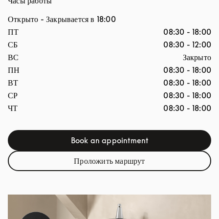
Часы работы
Открыто
- Закрывается в
18:00
День недели
Часы
ПТ
08:30
-
18:00
СБ
08:30
-
12:00
ВС
Закрыто
ПН
08:30
-
18:00
ВТ
08:30
-
18:00
СР
08:30
-
18:00
ЧТ
08:30
-
18:00
Book an appointment
Link Opens in New Tab
Проложить маршрут
Link Opens in New Tab