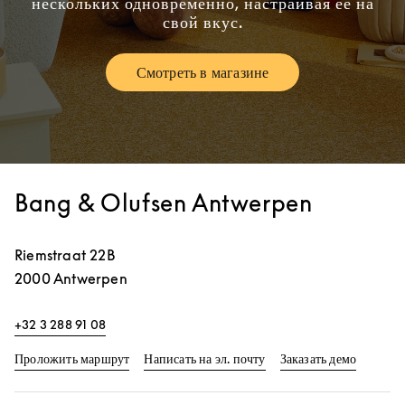
нескольких одновременно, настраивая ее на
свой вкус.
Смотреть в магазине
Link Opens in New Tab
Bang & Olufsen Antwerpen
Riemstraat 22B
2000
Antwerpen
+32 3 288 91 08
Link Opens in New Tab
Link Op
Проложить маршрут
Написать на эл. почту
Заказать демо