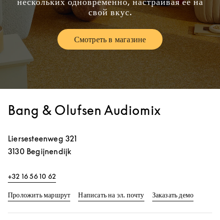
нескольких одновременно, настраивая ее на
свой вкус.
Смотреть в магазине
Link Opens in New Tab
Bang & Olufsen Audiomix
Liersesteenweg 321
3130
Begijnendijk
+32 16 56 10 62
Link Opens in New Tab
Link Op
Проложить маршрут
Написать на эл. почту
Заказать демо