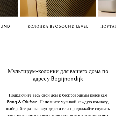
OUND
КОЛОНКА BEOSOUND LEVEL
ПОРТА
Мультирум-колонки для вашего дома по
адресу Begijnendijk
Подключите весь свой дом к беспроводным колонкам
Bang & Olufsen. Наполните музыкой каждую комнату,
выбирайте разные саундтреки или продолжайте слушать
одну мелодию в разных комнатах — все это возможно с