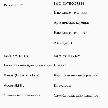
B&O CATEGORIES
Русский
Link Opens 
Накладные наушники
Link Opens 
Акустические колонки
Link Opens 
Накладные наушники
Link Opens in New Ta
Аксессуары
B&O POLICIES
B&O COMPANY
Link Opens in New Tab
Link Opens in New Tab
Политика конфиденциальности
Пресса
Link Opens in New Tab
Link O
Файлы (Cookie Policy)
Корпоративная информация
Link Opens in New Tab
Link Opens in New Tab
Accessibility
Инвесторы
Link Opens in New Tab
Условия использования
Link 
Служба поддержки клиентов