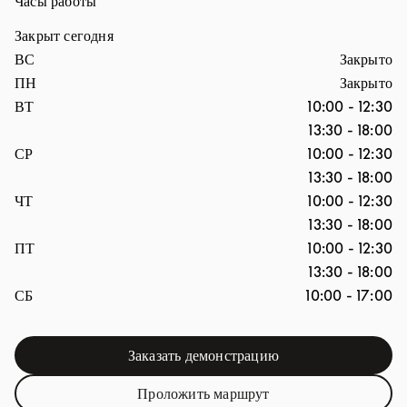
Часы работы
Закрыт сегодня
День недели
Часы
ВС
Закрыто
ПН
Закрыто
ВТ
10:00
-
12:30
13:30
-
18:00
СР
10:00
-
12:30
13:30
-
18:00
ЧТ
10:00
-
12:30
13:30
-
18:00
ПТ
10:00
-
12:30
13:30
-
18:00
СБ
10:00
-
17:00
Заказать демонстрацию
Link Opens in New Tab
Проложить маршрут
Link Opens in New Tab