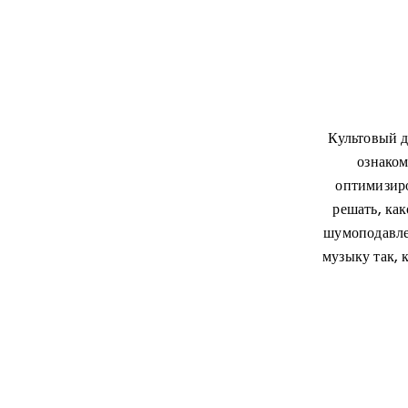
Культовый д
ознаком
оптимизиро
решать, ка
шумоподавле
музыку так, 