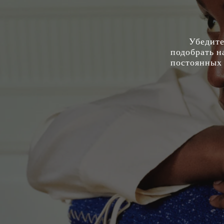
Убедите
подобрать н
постоянных 