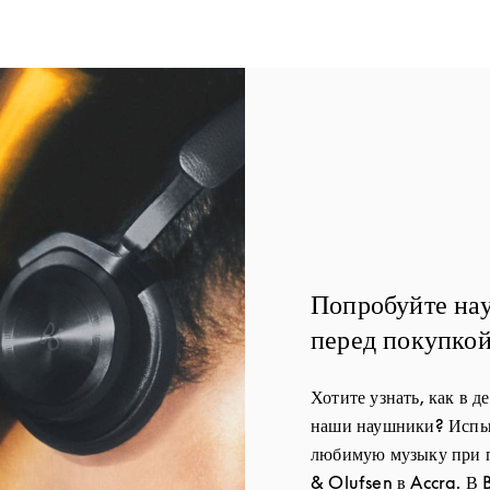
Попробуйте на
перед покупко
Хотите узнать, как в д
наши наушники? Испыт
любимую музыку при 
& Olufsen в Accra. В