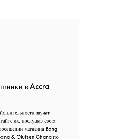
ушники в Accra
й
ействительности звучат
айте их, послушав свою
посещении магазина Bang
 Bang & Olufsen Ghana по