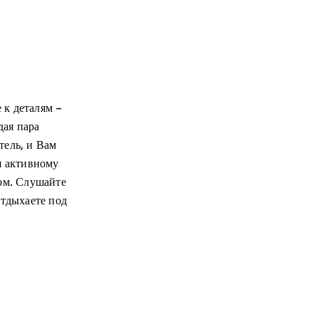
 к деталям –
дая пара
тель, и Вам
я активному
ом. Слушайте
отдыхаете под