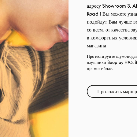
адресу Showroom 3, At
Road 1 Вы можете узна
подойдут Вам лучше в
со всем, от качества з
в комфортных условия
магазина.
Протестируйте шумопода
наушники Beoplay H95, B
прямо сейчас.
Проложить маршр
Link Op