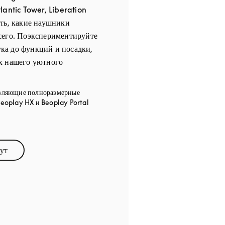
lantic Tower, Liberation
ть, какие наушники
сего. Поэкспериментируйте
вука до функций и посадки,
х нашего уютного
вляющие полноразмерные
eoplay HX и Beoplay Portal
ут
ens in New Tab