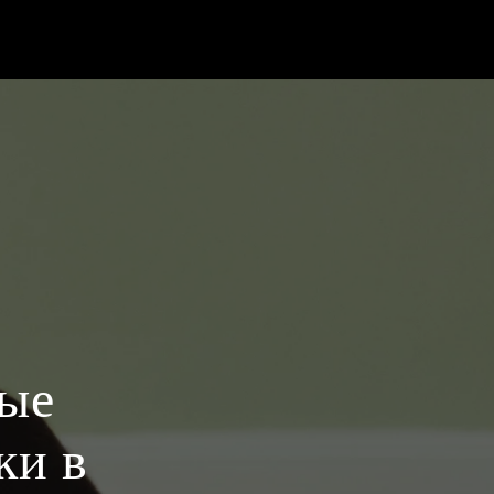
ые
ки в