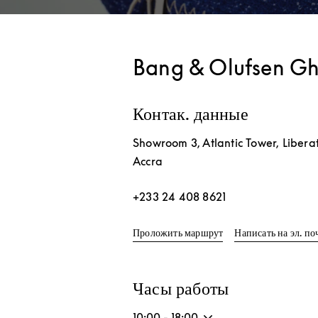
Bang & Olufsen G
Контак. данные
Showroom 3, Atlantic Tower, Libera
Accra
+233 24 408 8621
Link Opens in New T
Проложить маршрут
Написать на эл. по
Часы работы
10:00
-
18:00