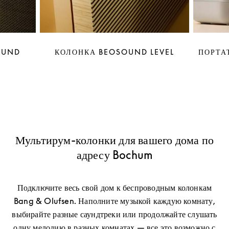
OUND
КОЛОНКА BEOSOUND LEVEL
ПОРТА
Мультирум-колонки для вашего дома по
адресу Bochum
Подключите весь свой дом к беспроводным колонкам
Bang & Olufsen. Наполните музыкой каждую комнату,
выбирайте разные саундтреки или продолжайте слушать
одну мелодию в разных комнатах — все это возможно с