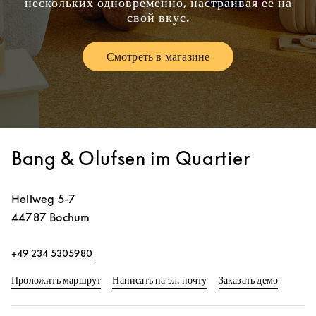
нескольких одновременно, настраивая ее на
свой вкус.
Смотреть в магазине
Link Opens in New Tab
Bang & Olufsen im Quartier
Hellweg 5-7
44787
Bochum
+49 234 5305980
Link Opens in New Tab
Link Op
Проложить маршрут
Написать на эл. почту
Заказать демо