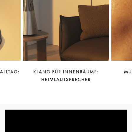
 ALLTAG:
KLANG FÜR INNENRÄUME:
MU
HEIMLAUTSPRECHER