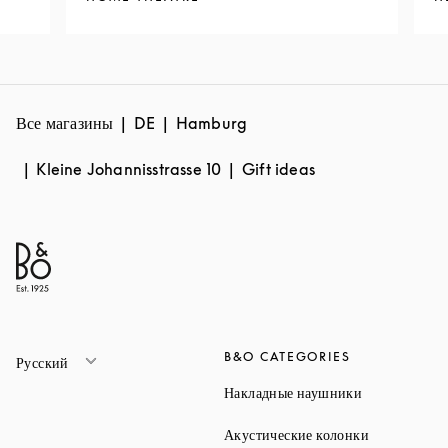
Все магазины
DE
Hamburg
Kleine Johannisstrasse 10
Gift ideas
B&O CATEGORIES
Русский
Link Opens 
Накладные наушники
Link Opens 
Акустические колонки