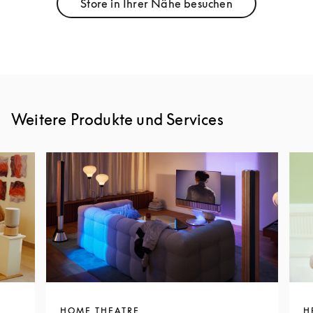
Store in Ihrer Nähe besuchen
Link Opens in New Tab
Weitere Produkte und Services
HOME THEATRE
H