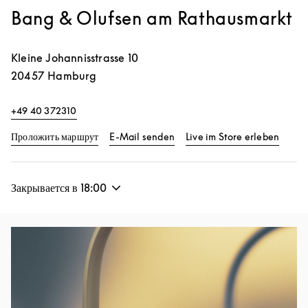
Bang & Olufsen am Rathausmarkt
Kleine Johannisstrasse 10
20457
Hamburg
+49 40 372310
Link Opens in New Tab
Link O
Проложить маршрут
E-Mail senden
Live im Store erleben
Закрывается в
18:00
Изображение события