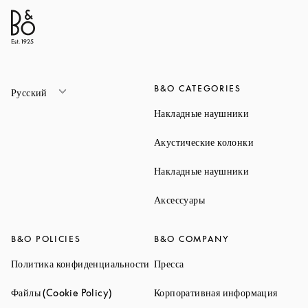
B&O CATEGORIES
Русский
Link Opens 
Накладные наушники
Link Opens 
Акустические колонки
Link Opens 
Накладные наушники
Link Opens in New Ta
Аксессуары
B&O POLICIES
B&O COMPANY
Link Opens in New Tab
Link Opens in New Tab
Политика конфиденциальности
Пресса
Link Opens in New Tab
Link O
Файлы (Cookie Policy)
Корпоративная информация