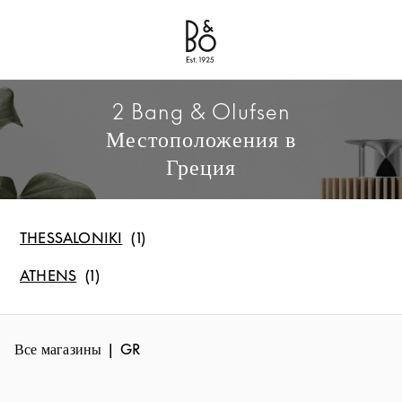
Bang & Olufsen - Exist to Create
Link Opens in New Tab
2 Bang & Olufsen
Местоположения в
Греция
THESSALONIKI
ATHENS
Все магазины
GR