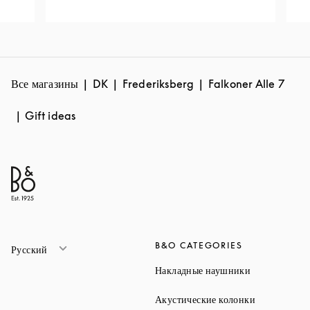
Все магазины
DK
Frederiksberg
Falkoner Alle 7
Gift ideas
B&O CATEGORIES
Русский
Link Opens 
Накладные наушники
Link Opens 
Акустические колонки