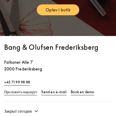
Oplev i butik
Link Opens in New Tab
Bang & Olufsen Frederiksberg
Falkoner Alle 7
2000
Frederiksberg
+45 71 99 98 88
Link Opens in New Tab
Link Opens i
Проложить маршрут
Send en e-mail
Book en demo
Закрыт сегодня