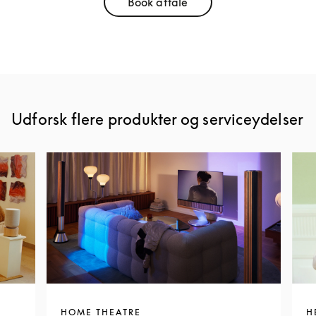
Book aftale
Link Opens in New Tab
Udforsk flere produkter og serviceydelser
HOME THEATRE
H