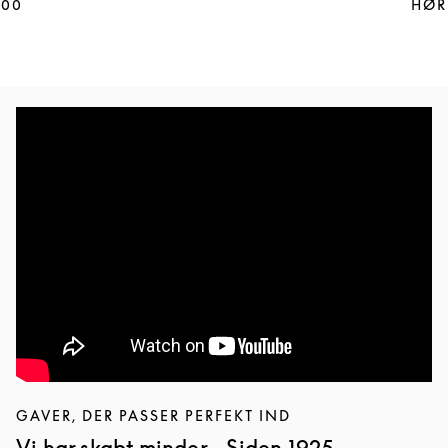
100
HØR
GAVER, DER PASSER PERFEKT IND