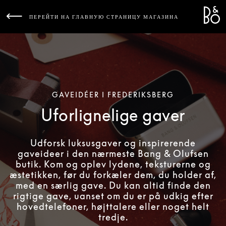
Bang 
L
ПЕРЕЙТИ НА ГЛАВНУЮ СТРАНИЦУ МАГАЗИНА
GAVEIDÉER I FREDERIKSBERG
Uforlignelige gaver
Udforsk luksusgaver og inspirerende
gaveideer i den nærmeste Bang & Olufsen
butik. Kom og oplev lydene, teksturerne og
æstetikken, før du forkæler dem, du holder af,
med en særlig gave. Du kan altid finde den
rigtige gave, uanset om du er på udkig efter
hovedtelefoner, højttalere eller noget helt
tredje.