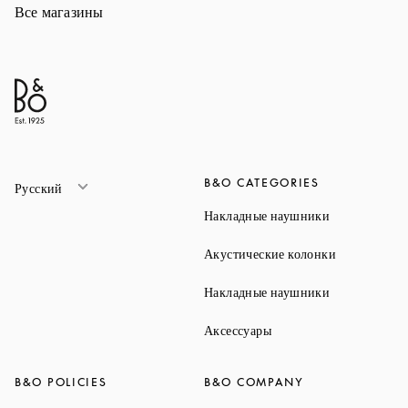
Все магазины
B&O CATEGORIES
Русский
Link Opens 
Накладные наушники
Link Opens 
Акустические колонки
Link Opens 
Накладные наушники
Link Opens in New Ta
Аксессуары
B&O POLICIES
B&O COMPANY