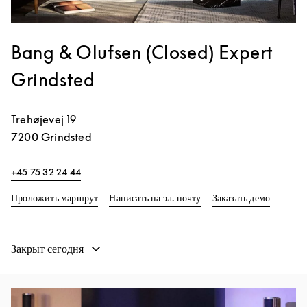
Bang & Olufsen (Closed) Expert
Grindsted
Trehøjevej 19
7200
Grindsted
+45 75 32 24 44
Link Opens in New Tab
Link Op
Проложить маршрут
Написать на эл. почту
Заказать демо
Закрыт сегодня
Изображение события