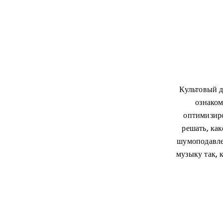
Культовый д
ознаком
оптимизиро
решать, ка
шумоподавле
музыку так, 