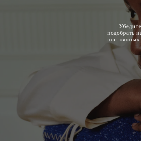
Убедите
подобрать н
постоянных 