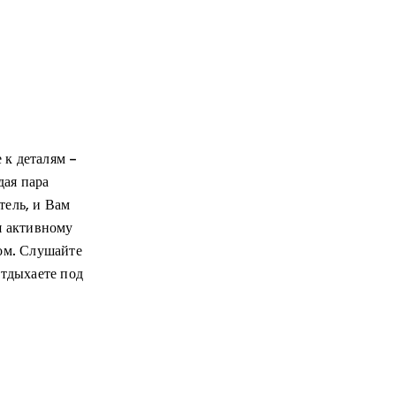
 к деталям –
дая пара
тель, и Вам
я активному
ом. Слушайте
отдыхаете под