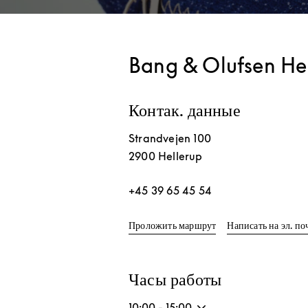
Bang & Olufsen He
Контак. данные
Strandvejen 100
2900
Hellerup
+45 39 65 45 54
Link Opens in New T
Проложить маршрут
Написать на эл. по
Часы работы
10:00
-
15:00