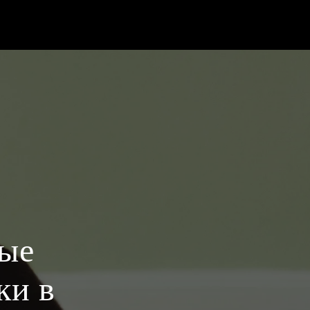
ые
ки в