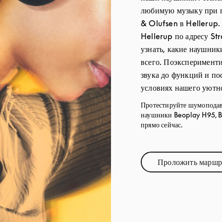
любимую музыку при 
& Olufsen в Hellerup
Hellerup по адресу St
узнать, какие наушни
всего. Поэксперименти
звука до функций и по
условиях нашего уютно
Протестируйте шумопода
наушники Beoplay H95, B
прямо сейчас.
Проложить маршр
Link Op