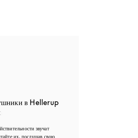
ушники в Hellerup
й
ействительности звучат
айте их, послушав свою