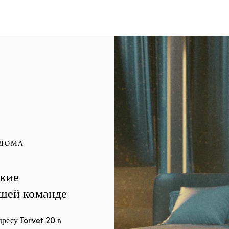
Изображение события
 ДОМА
ские
ашей команде
ресу Torvet 20 в