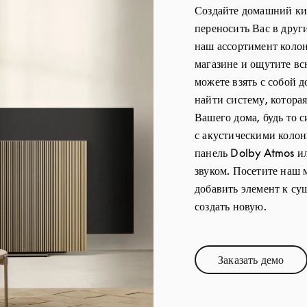
Создайте домашний кин
переносить Вас в друг
наш ассортимент колон
магазине и ощутите в
можете взять с собой
найти систему, котора
Вашего дома, будь то 
с акустическими колон
панель Dolby Atmos и
звуком. Посетите наш м
добавить элемент к с
создать новую.
Заказать демо
Link Opens