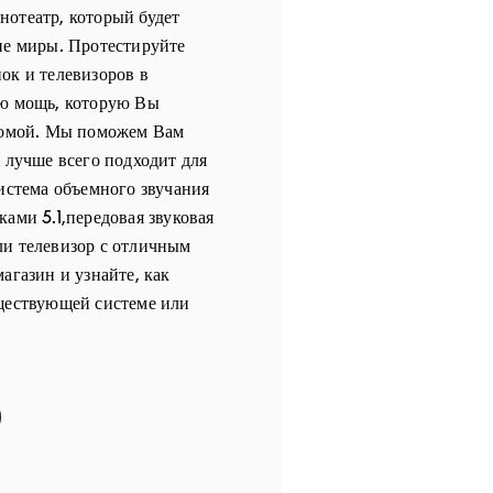
отеатр, который будет
ие миры. Протестируйте
ок и телевизоров в
сю мощь, которую Вы
 домой. Мы поможем Вам
я лучше всего подходит для
система объемного звучания
ками 5.1,передовая звуковая
ли телевизор с отличным
агазин и узнайте, как
уществующей системе или
 in New Tab