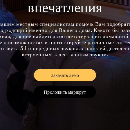
впечатления
нашим местным специалистам помочь Вам подобра
подходящий именно для Вашего дома. Какого бы раз
иная, для нее найдется соответствующий домашний 
е о возможностях и протестируйте различные систе
о звука 5.1 и передовых звуковых панелей до телев
встроенным качественным звуком.
Заказать демо
Link Opens in New Tab
Проложить маршрут
Link Opens in New Tab