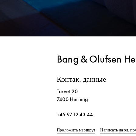
Bang & Olufsen He
Контак. данные
Torvet 20
7400
Herning
+45 97 12 43 44
Link Opens in New T
Проложить маршрут
Написать на эл. по