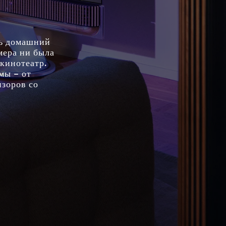
ть домашний
мера ни была
кинотеатр.
мы – от
изоров со