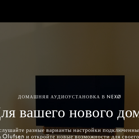
ДОМАШНЯЯ АУДИОУСТАНОВКА В NEXØ
ля вашего нового до
слушайте разные варианты настройки подключенн
 Olufsen и откройте новые возможности для своего