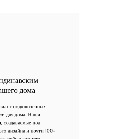
андинавским
ашего дома
ариант подключенных
en для дома. Наши
, создаваемые под
го дизайна и почти 100-
сят любую комнату,