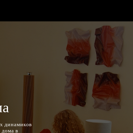
ма
ых динамиков
 дома в