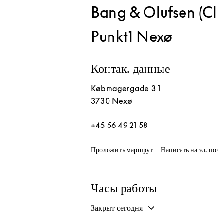
Bang & Olufsen (Cl
Punkt1 Nexø
Контак. данные
Købmagergade 3 1
3730
Nexø
+45 56 49 21 58
Link Opens in New T
Проложить маршрут
Написать на эл. по
Часы работы
Закрыт сегодня