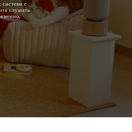
 система с
тите слушать
ременно,