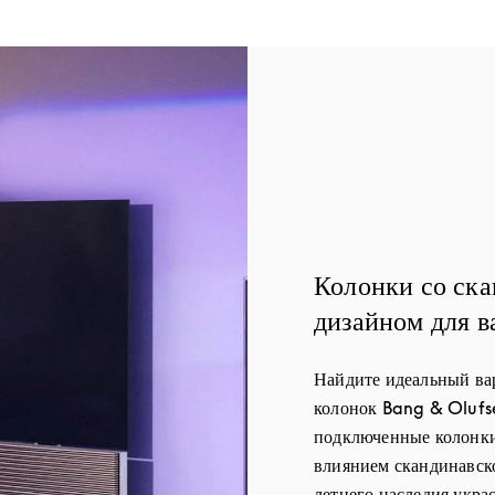
Колонки со ск
дизайном для в
Найдите идеальный в
колонок Bang & Olufs
подключенные колонки
влиянием скандинавско
летнего наследия укра