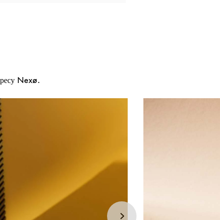
дресу Nexø.