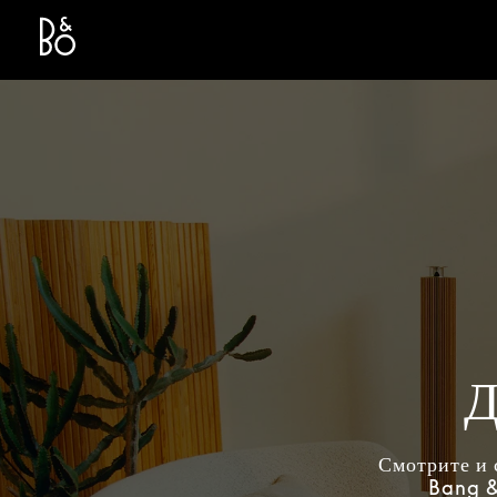
Bang & Olufsen - Exist to Create
Link Opens in New Tab
Д
Смотрите и 
Bang &