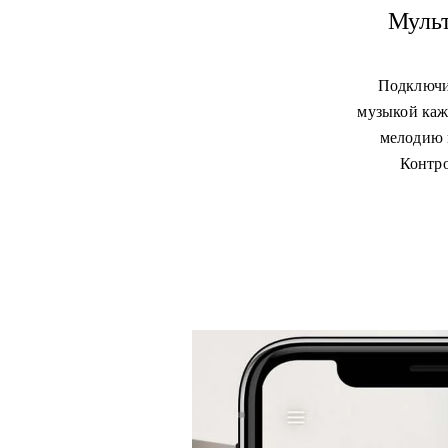
Мульт
Подключи
музыкой каж
мелодию 
Контро
Изображение события