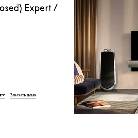
osed) Expert /
ab
Link Opens in New Tab
чту
Заказать демо