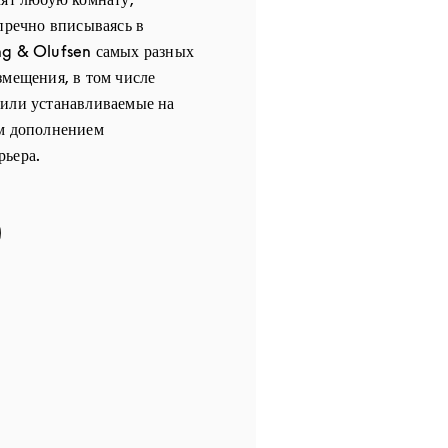
упречно вписываясь в
ng & Olufsen самых разных
змещения, в том числе
 или устанавливаемые на
ым дополнением
рьера.
 in New Tab