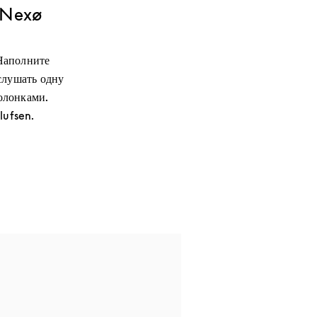
у Nexø
Наполните
слушать одну
олонками.
lufsen.