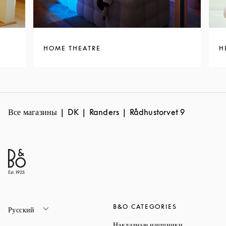
HOME THEATRE
H
Все магазины
DK
Randers
Rådhustorvet 9
B&O CATEGORIES
Русский
Link Opens 
Накладные наушники