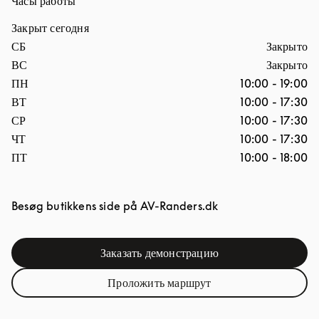
Часы работы
Закрыт сегодня
День недели
Часы
СБ
Закрыто
ВС
Закрыто
ПН
10:00
-
19:00
ВТ
10:00
-
17:30
СР
10:00
-
17:30
ЧТ
10:00
-
17:30
ПТ
10:00
-
18:00
Link Opens in New
Besøg butikkens side på
AV-Randers.dk
Заказать демонстрацию
Link Opens in New Tab
Проложить маршрут
Link Opens in New Tab