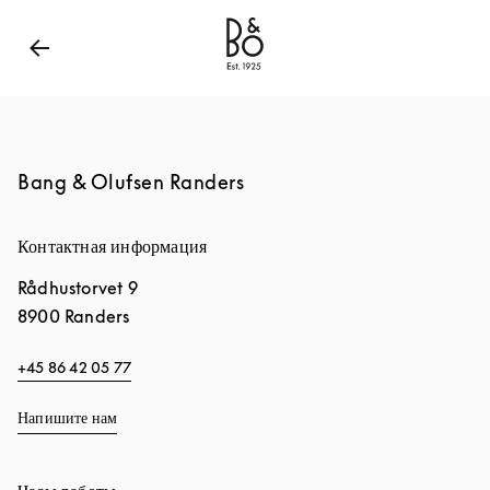
Bang & Olufsen - Exist to Create
Link Opens in New
Bang & Olufsen Randers
Контактная информация
Rådhustorvet 9
8900
Randers
+45 86 42 05 77
Напишите нам