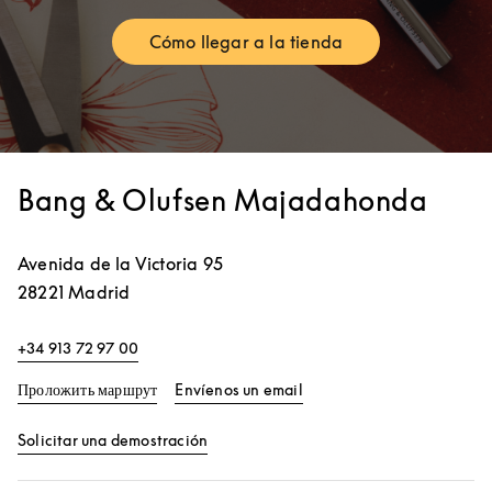
Cómo llegar a la tienda
Link Opens in New Tab
Bang & Olufsen Majadahonda
Avenida de la Victoria 95
28221
Madrid
+34 913 72 97 00
Link Opens in New Tab
Проложить маршрут
Envíenos un email
Link Opens in New Tab
Solicitar una demostración