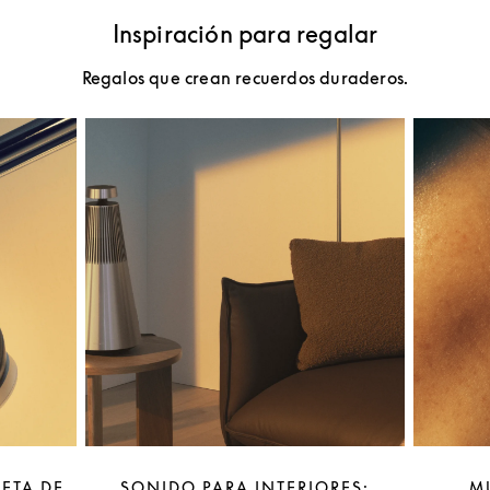
Inspiración para regalar
Regalos que crean recuerdos duraderos.
LETA DE
SONIDO PARA INTERIORES:
M