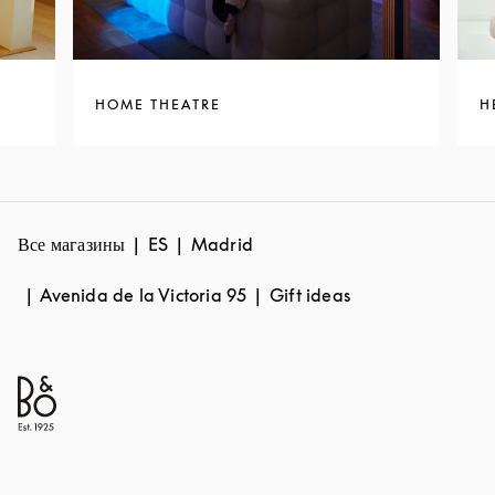
HOME THEATRE
H
Все магазины
ES
Madrid
Avenida de la Victoria 95
Gift ideas