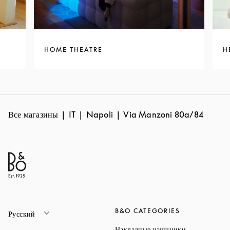
HOME THEATRE
H
Все магазины
IT
Napoli
Via Manzoni 80a/84
B&O CATEGORIES
Русский
Link Opens 
Накладные наушники