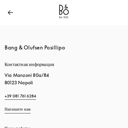
Bang & Olufsen - Exist to Create
Link Opens in New
Bang & Olufsen Posillipo
Контактная информация
Via Manzoni 80a/84
80123
Napoli
+39 081 761 6284
Напишите нам