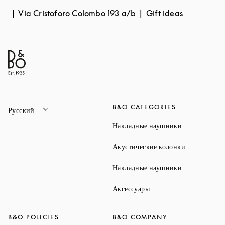
Via Cristoforo Colombo 193 a/b
Gift ideas
B&O CATEGORIES
Русский
Link Opens 
Накладные наушники
Link Opens 
Акустические колонки
Link Opens 
Накладные наушники
Link Opens in New Ta
Аксессуары
B&O POLICIES
B&O COMPANY