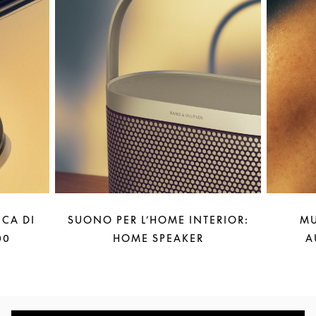
CA DI
SUONO PER L’HOME INTERIOR:
MU
00
HOME SPEAKER
A