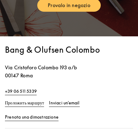
Provalo in negozio
Link Opens in New Tab
Bang & Olufsen Colombo
Via Cristoforo Colombo 193 a/b
00147
Roma
+39 06 511 5339
Link Opens in New Tab
Проложить маршрут
Inviaci un’email
Link Opens in New Tab
Prenota una dimostrazione